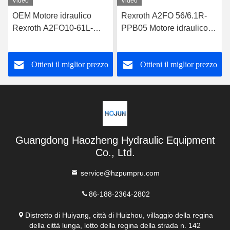
Video
Video
OEM Motore idraulico
Rexroth A2FO 56/6.1R-
Rexroth A2FO10-61L-
PPB05 Motore idraulico
XAB06-S Pompa idraulica
ad alta pressione
Ottieni il miglior prezzo
Ottieni il miglior prezzo
Guangdong Haozheng Hydraulic Equipment
Co., Ltd.
service@hzpumpru.com
86-188-2364-2802
Distretto di Huiyang, città di Huizhou, villaggio della regina
della città lunga, lotto della regina della strada n. 142