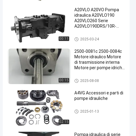
A20VLO A20VO Pompa
idraulica A20VLO190
A20VLO260 Serie
A20VLO190DRS/10R-
NZD24N00 Pompa a
doppio pistone variabile
Motore idraulico
00:11
2025-03-24
assiale
2500-0081c 2500-0084c
Motore idraulico Motore
di trasmissione interna
Motore per pompe idriche
agricole serie motore
Motore idraulico
00:15
2025-08-08
A4VG Accessori e parti di
pompe idrauliche
Motore idraulico
2025-01-13
02:15
Pompa idraulica di serie