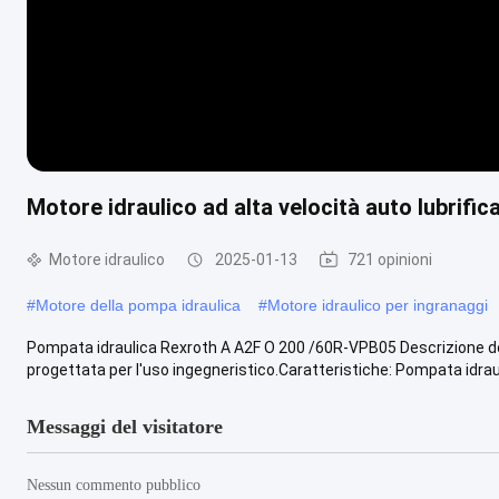
Motore idraulico ad alta velocità auto lubrif
Motore idraulico
2025-01-13
721 opinioni
#
Motore della pompa idraulica
#
Motore idraulico per ingranaggi
Pompata idraulica Rexroth A A2F O 200 /60R-VPB05 Descrizione d
progettata per l'uso ingegneristico.Caratteristiche: Pompata idrauli
Messaggi del visitatore
Nessun commento pubblico