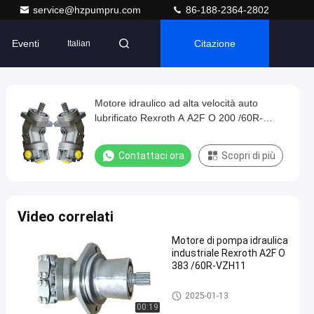
service@hzpumpru.com
86-188-2364-2802
Eventi
Citazione
Italian
Motore idraulico ad alta velocità auto
lubrificato Rexroth A A2F O 200 /60R-
VPB05
Contattaci ora
Scopri di più
Video correlati
Motore di pompa idraulica
industriale Rexroth A2F O
383 /60R-VZH11
Motore idraulico
2025-01-13
00:19