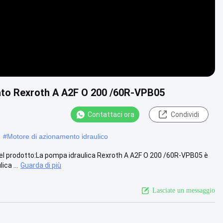
icato Rexroth A A2F O 200 /60R-VPB05
Contattaci ora
Condividi
#
Motore di azionamento idraulico
el prodotto:La pompa idraulica Rexroth A A2F O 200 /60R-VPB05 è
ca ...
Guarda di più
Lasciate un messaggio