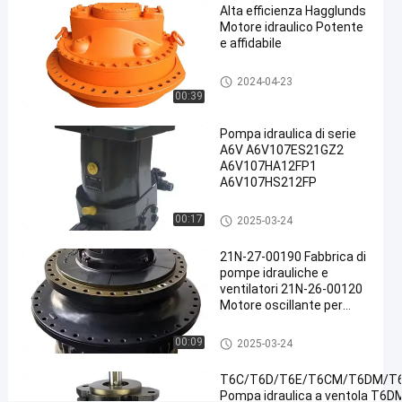
Alta efficienza Hagglunds
2025-
729
Motore
ora
Motore idraulico Potente
idraulico
01-13
opinioni
Condividi
e affidabile
#
Motore idraulico
2024-04-23
Motore
00:39
della
Pompa idraulica di serie
pompa
A6V A6V107ES21GZ2
idraulica
A6V107HA12FP1
#
A6V107HS212FP
Motore
Motore idraulico
idraulico
00:17
2025-03-24
per
21N-27-00190 Fabbrica di
ingranaggi
pompe idrauliche e
#
ventilatori 21N-26-00120
Motore di
Motore oscillante per
azionamento
komatsu
Motore idraulico
idraulico
00:09
2025-03-24
P
T6C/T6D/T6E/T6CM/T6DM/T
o
Pompa idraulica a ventola T6
m