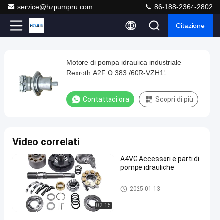
service@hzpumpru.com
86-188-2364-2802
Citazione
Play
Motore di pompa idraulica industriale
Motore
Video
Rexroth A2F O 383 /60R-VZH11
di
pompa
Contattaci ora
Scopri di più
idraulica
industriale
Rexroth
Video correlati
A2F
A4VG Accessori e parti di
O
pompe idrauliche
383
/60R-
Motore idraulico
2025-01-13
VZH11
02:15
Contattaci