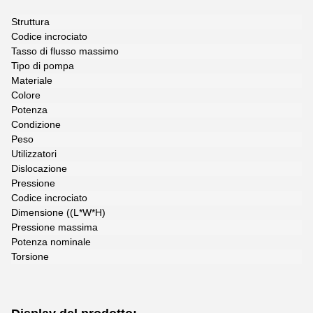
Struttura
C
Codice incrociato
0
Tasso di flusso massimo
N
Tipo di pompa
1
Materiale
M
Colore
4
Potenza
B
Condizione
4
Peso
C
Utilizzatori
A
Dislocazione
N
Pressione
3
Codice incrociato
-
Dimensione ((L*W*H)
2
Pressione massima
T
Potenza nominale
1
Torsione
N