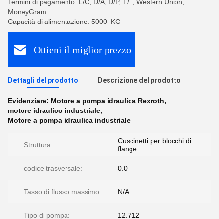
Termini di pagamento: L/C, D/A, D/P, T/T, Western Union,
MoneyGram
Capacità di alimentazione: 5000+KG
Ottieni il miglior prezzo
Dettagli del prodotto
Descrizione del prodotto
Evidenziare:
Motore a pompa idraulica Rexroth
,
motore idraulico industriale
,
Motore a pompa idraulica industriale
Cuscinetti per blocchi di
Struttura:
flange
codice trasversale:
0.0
Tasso di flusso massimo:
N/A
Tipo di pompa:
12.712