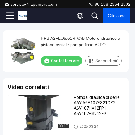
service@hzpumpru.com
86-188-2364-2802
Citazione
Play
HFB A2FLO5/61R-VAB Motore idraulico a
HFB
Video
pistone assiale pompa fissa A2FO
A2FLO5/61R-
VAB
Contattaci ora
Scopri di più
Motore
idraulico
a
Video correlati
pistone
Pompa idraulica di serie
assiale
A6V A6V107ES21GZ2
pompa
A6V107HA12FP1
A6V107HS212FP
fissa
A2FO
Motore idraulico
00:17
2025-03-24
Contattaci