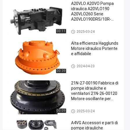
A20VLO A20VO Pompa
2025-
2068
Motore
ora
idraulica A20VLO190
idraulico
01-17
opinioni
Condividi
A20VLO260 Serie
A20VLO190DRS/10R-
#
NZD24N00 Pompa a
doppio pistone variabile
Motore idraulico
Motore
00:11
2025-03-24
assiale
della
Alta efficienza Hagglunds
pompa
Motore idraulico Potente
idraulica
e affidabile
#
Motore
Motore idraulico
2024-04-23
idraulico
00:39
per
21N-27-00190 Fabbrica di
ingranaggi
pompe idrauliche e
#
ventilatori 21N-26-00120
Motore di
Motore oscillante per
azionamento
komatsu
Motore idraulico
idraulico
00:09
2025-03-24
H
A4VG Accessori e parti di
F
pompe idrauliche
B