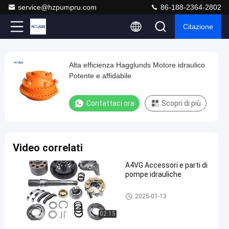
service@hzpumpru.com
86-188-2364-2802
Citazione
Play
Alta efficienza Hagglunds Motore idraulico
Alta
Video
Potente e affidabile
efficienza
Hagglunds
Contattaci ora
Scopri di più
Motore
idraulico
Potente
Video correlati
e
A4VG Accessori e parti di
affidabile
pompe idrauliche
Contattaci
Motore idraulico
2024-
69
Motore
2025-01-13
ora
idraulico
04-23
opinioni
Condividi
02:15
#