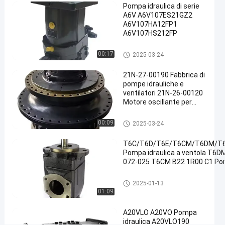
Pompa idraulica di serie
Motore
A6V A6V107ES21GZ2
della
A6V107HA12FP1
A6V107HS212FP
pompa
idraulica
Motore idraulico
00:17
2025-03-24
#
Motore
21N-27-00190 Fabbrica di
idraulico
pompe idrauliche e
per
ventilatori 21N-26-00120
Motore oscillante per
ingranaggi
komatsu
#
Motore idraulico
00:09
2025-03-24
Motore di
azionamento
T6C/T6D/T6E/T6CM/T6DM/T
idraulico
Pompa idraulica a ventola T6
I
072-025 T6CM B22 1R00 C1 Pom
n
Motore idraulico
t
2025-01-13
r
01:09
o
d
A20VLO A20VO Pompa
idraulica A20VLO190
u