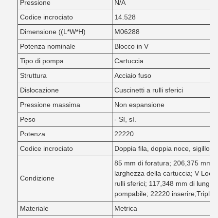
Pressione
N/A
Codice incrociato
14.528
Dimensione ((L*W*H)
M06288
Potenza nominale
Blocco in V
Tipo di pompa
Cartuccia
Struttura
Acciaio fuso
Dislocazione
Cuscinetti a rulli sferici
Pressione massima
Non espansione
Peso
- Sì, sì.
Potenza
22220
Codice incrociato
Doppia fila, doppia noce, sigillo d
85 mm di foratura; 206,375 mm d
larghezza della cartuccia; V Lock;
Condizione
rulli sferici; 117,348 mm di lunghe
pompabile; 22220 inserire;Triplic
Materiale
Metrica