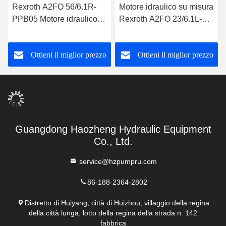
Rexroth A2FO 56/6.1R-
Motore idraulico su misura
PPB05 Motore idraulico
Rexroth A2FO 23/6.1L-
ad alta pressione
VPB05 Motore idraulico a
trazione
Ottieni il miglior prezzo
Ottieni il miglior prezzo
Guangdong Haozheng Hydraulic Equipment
Co., Ltd.
service@hzpumpru.com
86-188-2364-2802
Distretto di Huiyang, città di Huizhou, villaggio della regina
della città lunga, lotto della regina della strada n. 142
fabbrica