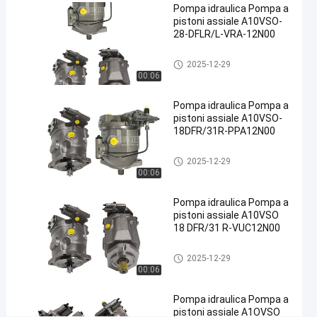
Pompa idraulica Pompa a
iniezione
pistoni assiale A10VSO-
per
28-DFLR/L-VRA-12N00
scavatori
Pompa idraulica
2025-12-29
caricatori
00:06
macchine
Pompa idraulica Pompa a
minerarie
pistoni assiale A10VSO-
idrauliche
18DFR/31R-PPA12N00
Contattaci
Pompa idraulica
2025-12-29
2026-
72
Pompa
00:06
ora
idraulica
02-06
opinioni
Condividi
Pompa idraulica Pompa a
pistoni assiale A10VSO
#
18 DFR/31 R-VUC12N00
Pompa
idraulica
Pompa idraulica
2025-12-29
del
00:06
ghisa
#
Pompa idraulica Pompa a
pistoni assiale A1OVSO
Pompa