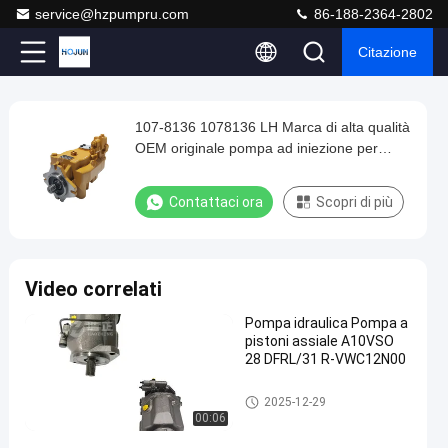
service@hzpumpru.com
86-188-2364-2802
Citazione
Play
107-8136 1078136 LH Marca di alta qualità
107-
Video
OEM originale pompa ad iniezione per
8136
scavatori caricatori macchine minerarie
1078136
idrauliche
Contattaci ora
Scopri di più
LH
Marca
di
Video correlati
alta
Pompa idraulica Pompa a
qualità
pistoni assiale A10VSO
OEM
28 DFRL/31 R-VWC12N00
originale
Pompa idraulica
2025-12-29
pompa
00:06
ad