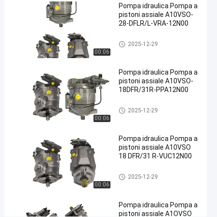
Pompa idraulica Pompa a
#
pistoni assiale A10VSO-
28-DFLR/L-VRA-12N00
Pompa
idraulica
Pompa idraulica
2025-12-29
del
00:06
ghisa
#
Pompa idraulica Pompa a
Pompa
pistoni assiale A10VSO-
18DFR/31R-PPA12N00
idraulica
di
Pompa idraulica
2025-12-29
scarico
00:06
#
pompa
Pompa idraulica Pompa a
a
pistoni assiale A10VSO
18 DFR/31 R-VUC12N00
pistone
radiale
Pompa idraulica
2025-12-29
idraulica
00:06
P
o
Pompa idraulica Pompa a
m
pistoni assiale A1OVSO