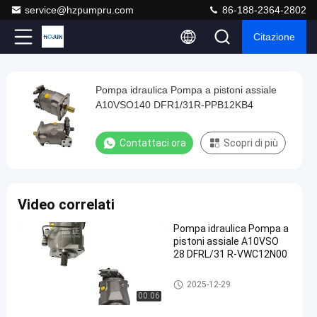
service@hzpumpru.com
86-188-2364-2802
Citazione
Loaded
:
0%
0:00
/
0:00
Auto
Play
Play
Play
Mute
Picture-
Fullscreen
Current
Duration
next
next
in-
Play
Picture
Pompa idraulica Pompa a pistoni assiale
Pompa
Time
Video
A10VSO140 DFR1/31R-PPB12KB4
idraulica
Pompa
Contattaci ora
Scopri di più
a
pistoni
assiale
Video correlati
A10VSO140
Pompa idraulica Pompa a
DFR1/31R-
pistoni assiale A10VSO
PPB12KB4
28 DFRL/31 R-VWC12N00
Contattaci
Pompa idraulica
2025-12-29
2025-
11
Pompa
ora
00:06
idraulica
12-29
opinioni
Condividi