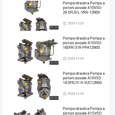
Pompa idraulica Pompa a
idraulica
pistoni assiale A10VSO-
del
28-DFLR/L-VRA-12N00
ghisa
#
Pompa idraulica
2025-12-29
Pompa
00:06
idraulica
Pompa idraulica Pompa a
di
pistoni assiale A10VSO-
scarico
18DFR/31R-PPA12N00
#
pompa
Pompa idraulica
2025-12-29
a
00:06
pistone
Pompa idraulica Pompa a
radiale
pistoni assiale A10VSO
idraulica
18 DFR/31 R-VUC12N00
D
Pompa idraulica
e
2025-12-29
s
00:06
c
r
Pompa idraulica Pompa a
pistoni assiale A1OVSO
i