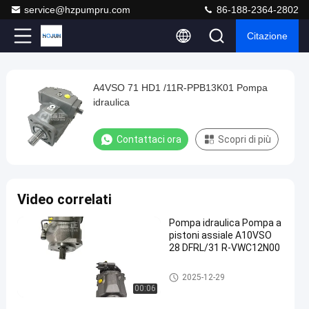
service@hzpumpru.com
86-188-2364-2802
Citazione
Play
A4VSO 71 HD1 /11R-PPB13K01 Pompa
A4VSO
Video
idraulica
71
HD1
Contattaci ora
Scopri di più
/11R-
PPB13K01
Pompa
Video correlati
idraulica
Pompa idraulica Pompa a
Contattaci
pistoni assiale A10VSO
2025-
905
Pompa
28 DFRL/31 R-VWC12N00
ora
idraulica
03-29
opinioni
Condividi
Pompa idraulica
2025-12-29
#
00:06
Pompa