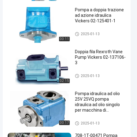
Pompa a doppia trazione
ad azione idraulica
Vickers 02-125401-1
Pompa idraulica a palette
2025-01-13
00:11
Doppia fila Rexroth Vane
Pump Vickers 02-137106-
3
Pompa idraulica a palette
2025-01-13
02:15
Pompa idraulica ad olio
25V 25VQ pompa
idraulica ad olio singolo
per macchina di
stampaggio ad iniezione
Pompa idraulica a palette
00:17
2025-01-13
708-1T-00471 Pompa