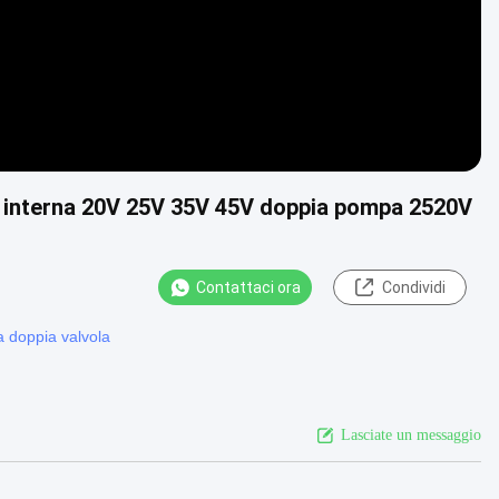
interna 20V 25V 35V 45V doppia pompa 2520V
Contattaci ora
Condividi
a doppia valvola
Lasciate un messaggio