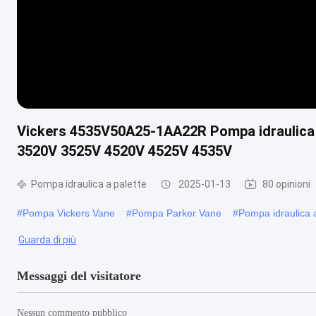
Vickers 4535V50A25-1AA22R Pompa idraulica 
3520V 3525V 4520V 4525V 4535V
Pompa idraulica a palette
2025-01-13
80 opinioni
#
Pompa Vickers Vane
#
Pompa Parker Vane
#
Pompa idraulica 
Guarda di più
Messaggi del visitatore
Nessun commento pubblico