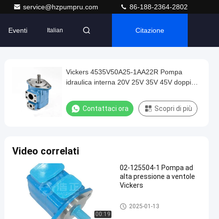
service@hzpumpru.com
86-188-2364-2802
Eventi
Citazione
Italian
Vickers 4535V50A25-1AA22R Pompa
idraulica interna 20V 25V 35V 45V doppia
pompa 2520V 3520V 3525V 4520V 4525V
4535V
Contattaci ora
Scopri di più
Video correlati
02-125504-1 Pompa ad
alta pressione a ventole
Vickers
Pompa idraulica a palette
2025-01-13
00:19