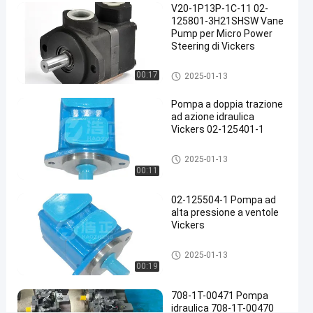
V20-1P13P-1C-11 02-
basso
125801-3H21SHSW Vane
rumore
Pump per Micro Power
Steering di Vickers
per
macchine
Pompa idraulica a palette
00:17
2025-01-13
pesanti
Pompa a doppia trazione
Contattaci
ad azione idraulica
Pompa
2025-
88
Vickers 02-125401-1
ora
idraulica a
01-13
opinioni
palette
Condividi
Pompa idraulica a palette
2025-01-13
00:11
#
Pompa
02-125504-1 Pompa ad
Vickers
alta pressione a ventole
Vickers
Vane
#
Pompa idraulica a palette
Pompa
2025-01-13
00:19
Parker
Vane
708-1T-00471 Pompa
#
idraulica 708-1T-00470