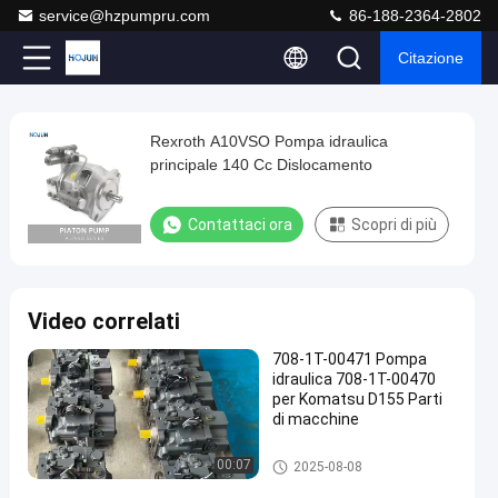
service@hzpumpru.com
86-188-2364-2802
Citazione
Play
Rexroth A10VSO Pompa idraulica
Rexroth
Video
principale 140 Cc Dislocamento
A10VSO
Pompa
Contattaci ora
Scopri di più
idraulica
principale
140
Video correlati
Cc
708-1T-00471 Pompa
Dislocamento
idraulica 708-1T-00470
Contattaci
per Komatsu D155 Parti
pompa
di macchine
2025-
106
ora
idraulica a
01-13
opinioni
pistoni
Condividi
pompa idraulica a pistoni
00:07
2025-08-08
#