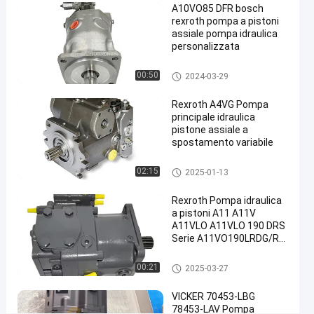
A10VO85 DFR bosch
Pompa
rexroth pompa a pistoni
principale
assiale pompa idraulica
personalizzata
idraulica
#
Pompe idrauliche Rexroth
00:50
2024-03-29
Pompa
a
Rexroth A4VG Pompa
pistoni
principale idraulica
Rexroth
pistone assiale a
#
spostamento variabile
Pompe
pompa idraulica a pistoni
02:15
2025-01-13
idrauliche
Rexroth
Rexroth Pompa idraulica
R
a pistoni A11 A11V
e
A11VLO A11VLO 190 DRS
x
Serie A11VO190LRDG/R-
r
NPD12N0 Pompa idraulica
ad olio fornitore cinese
o
pompa idraulica a pistoni
00:21
2025-03-27
t
h
VICKER 70453-LBG
P
78453-LAV Pompa