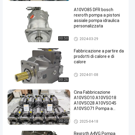
A10VO85 DFR bosch
rexroth pompa a pistoni
assiale pompa idraulica
personalizzata
Pompe idrauliche Rexroth
00:50
2024-03-29
Fabbricazione a partire da
prodotti di calore e di
calore
pompa idraulica a pistoni
2024-01-08
00:26
Cina Fabbricazione
A10VSO10 A10VSO18
A10VSO28 A10VSO45
A10VSO71 Pompa a
pistoni idraulica variabile
A10VSO-140DFR-31RL-
pompa idraulica a pistoni
00:25
2025-04-18
PKC12N00
Rexroth A4VG Pompa