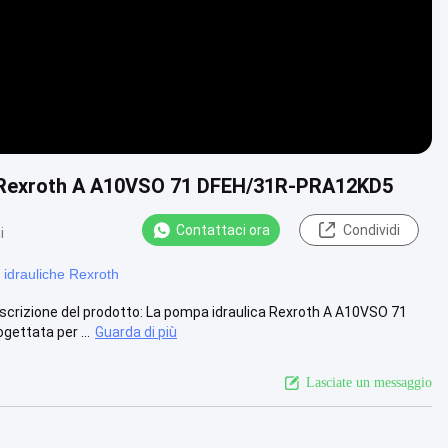
ate Rexroth A A10VSO 71 DFEH/31R-PRA12KD5
Contattaci ora
Condividi
i
idrauliche Rexroth
rizione del prodotto: La pompa idraulica Rexroth A A10VSO 71
ettata per ...
Guarda di più
Lasciate un messaggio