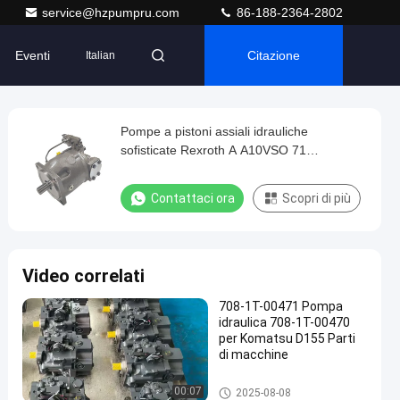
service@hzpumpru.com
86-188-2364-2802
Eventi
Citazione
Italian
Pompe a pistoni assiali idrauliche
sofisticate Rexroth A A10VSO 71
DFEH/31R-PRA12KD5
Contattaci ora
Scopri di più
Video correlati
708-1T-00471 Pompa
idraulica 708-1T-00470
per Komatsu D155 Parti
di macchine
pompa idraulica a pistoni
00:07
2025-08-08