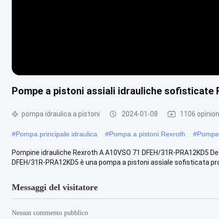
Pompe a pistoni assiali idrauliche sofistic
pompa idraulica a pistoni
2024-01-08
1106 opinion
#
Pompa principale idraulica
#
Pompa a pistoni Rexroth
#
Pompe 
Pompine idrauliche Rexroth A A10VSO 71 DFEH/31R-PRA12KD5 Desc
DFEH/31R-PRA12KD5 è una pompa a pistoni assiale sofisticata prog
Messaggi del visitatore
Nessun commento pubblico