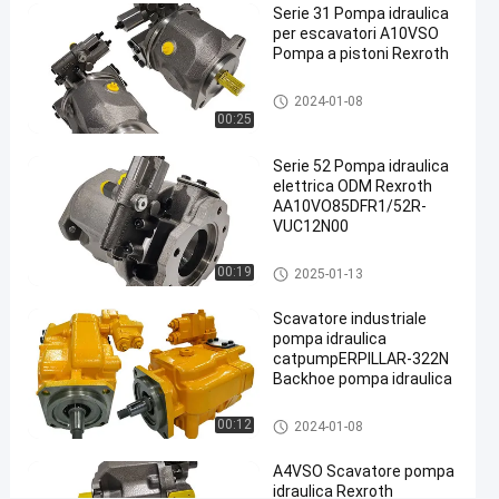
produttore cinese
Serie 31 Pompa idraulica
#
per escavatori A10VSO
Pompa a pistoni Rexroth
catpumperpillar
Escavatore
Pompa idraulica per escavator
2024-01-08
Pompa
i
00:25
idraulica
#
Serie 52 Pompa idraulica
Pompa
elettrica ODM Rexroth
AA10VO85DFR1/52R-
principale
VUC12N00
dell'escavatore
#
Pompa idraulica per escavator
00:19
2025-01-13
Pompa
i
idraulica in
Scavatore industriale
escavatore
pompa idraulica
catpumpERPILLAR-322N
P
Backhoe pompa idraulica
o
m
Pompa idraulica per escavator
00:12
2024-01-08
p
i
a
A4VSO Scavatore pompa
i
idraulica Rexroth
d