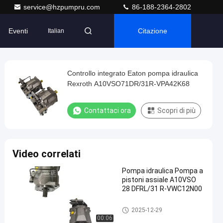
service@hzpumpru.com
86-188-2364-2802
Eventi
Citazione
Italian
Controllo integrato Eaton pompa idraulica
Rexroth A10VSO71DR/31R-VPA42K68
Contattaci ora
Scopri di più
Video correlati
Pompa idraulica Pompa a
pistoni assiale A10VSO
28 DFRL/31 R-VWC12N00
Pompa idraulica
2025-12-29
00:06