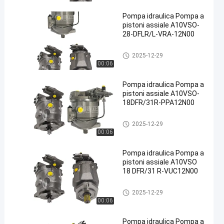
Pompa idraulica Pompa a
pistoni assiale A10VSO-
28-DFLR/L-VRA-12N00
Pompa idraulica
2025-12-29
00:06
en
Pompa idraulica Pompa a
pistoni assiale A10VSO-
18DFR/31R-PPA12N00
Pompa idraulica
2025-12-29
00:06
Pompa idraulica Pompa a
pistoni assiale A10VSO
18 DFR/31 R-VUC12N00
Pompa idraulica
2025-12-29
00:06
Pompa idraulica Pompa a