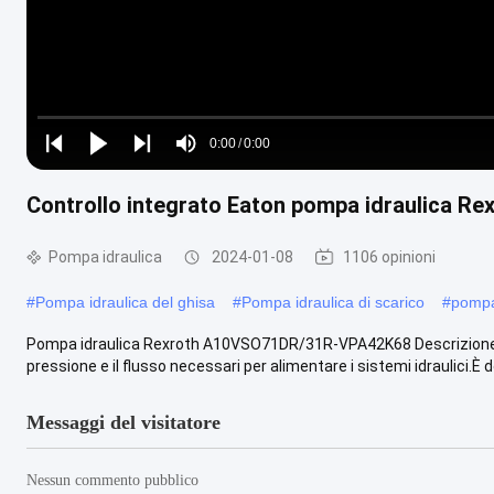
Loaded
:
0%
0:00
/
0:00
Play
Play
Play
Mute
Current
Duration
next
next
Controllo integrato Eaton pompa idraulica 
Time
Pompa idraulica
2024-01-08
1106 opinioni
#
Pompa idraulica del ghisa
#
Pompa idraulica di scarico
#
pompa 
Pompa idraulica Rexroth A10VSO71DR/31R-VPA42K68 Descrizione del
pressione e il flusso necessari per alimentare i sistemi idraulici.È do
Messaggi del visitatore
Nessun commento pubblico