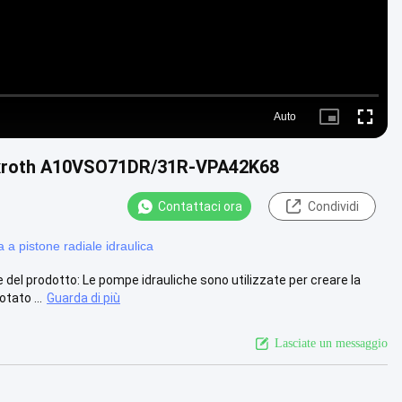
Auto
Picture-
Fullscre
in-
Picture
Rexroth A10VSO71DR/31R-VPA42K68
Contattaci ora
Condividi
a pistone radiale idraulica
 prodotto: Le pompe idrauliche sono utilizzate per creare la
tato ...
Guarda di più
Lasciate un messaggio