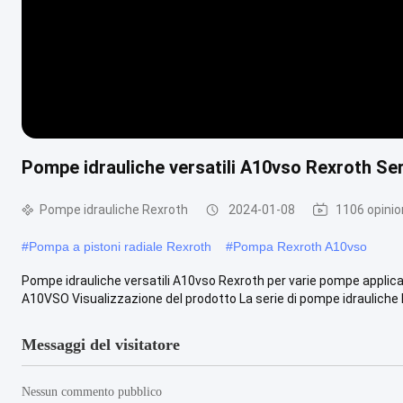
Pompe idrauliche versatili A10vso Rexroth Seri
Pompe idrauliche Rexroth
2024-01-08
1106 opinio
#
Pompa a pistoni radiale Rexroth
#
Pompa Rexroth A10vso
Pompe idrauliche versatili A10vso Rexroth per varie pompe applica
A10VSO Visualizzazione del prodotto La serie di pompe idrauliche R
Messaggi del visitatore
Nessun commento pubblico