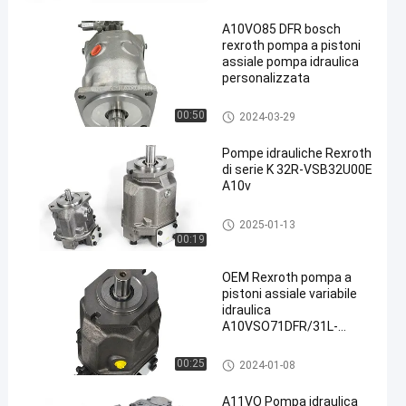
A10VO85 DFR bosch
rexroth pompa a pistoni
assiale pompa idraulica
personalizzata
Pompe idrauliche Rexroth
00:50
2024-03-29
Pompe idrauliche Rexroth
di serie K 32R-VSB32U00E
A10v
Pompe idrauliche Rexroth
2025-01-13
00:19
OEM Rexroth pompa a
pistoni assiale variabile
idraulica
A10VSO71DFR/31L-
PPA12N00
Pompe idrauliche Rexroth
00:25
2024-01-08
A11VO Pompa idraulica