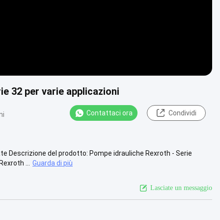
e 32 per varie applicazioni
Contattaci ora
Condividi
ni
te Descrizione del prodotto: Pompe idrauliche Rexroth - Serie
exroth ...
Guarda di più
Lasciate un messaggio