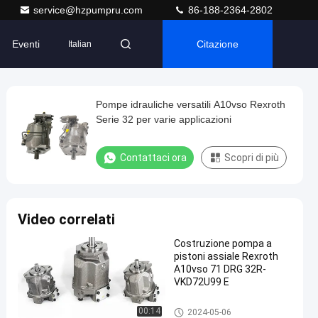
service@hzpumpru.com
86-188-2364-2802
Eventi
Citazione
Italian
Pompe idrauliche versatili A10vso Rexroth
Serie 32 per varie applicazioni
Contattaci ora
Scopri di più
Video correlati
Costruzione pompa a
pistoni assiale Rexroth
A10vso 71 DRG 32R-
VKD72U99 E
Pompe idrauliche Rexroth
00:14
2024-05-06