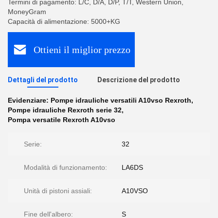
Termini di pagamento: L/C, D/A, D/P, T/T, Western Union,
MoneyGram
Capacità di alimentazione: 5000+KG
Ottieni il miglior prezzo
Dettagli del prodotto
Descrizione del prodotto
Evidenziare:
Pompe idrauliche versatili A10vso Rexroth
,
Pompe idrauliche Rexroth serie 32
,
Pompa versatile Rexroth A10vso
Serie:
32
Modalità di funzionamento:
LA6DS
Unità di pistoni assiali:
A10VSO
Fine dell'albero:
S