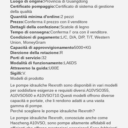
Luogo di origine:
Provincia di Guangdong
Certificato pompaggio:
Certificato di sistema di gestione
della qualità
Quantità minima d'ordine:
2 pezzi
Prezzo:
Conferma il prezzo con il venditore
Dettagli della confezione:
Scatole di legno
Tempo di consegna:
Conferma l' ora con il venditore.
Condizioni di pagamento:
L/C, D/A, D/P, T/T, Western
Union, MoneyGram
Capacità di approvvigionamento
5000+KG
Dierzione della rotazione:
R
Porti di servizio:
32
Modalità di funzionamento:
LA6DS
Attraverso la guida:
U00E
Sigilli:
V.
Modelli di prodotto
Le pompe idrauliche Rexroth sono disponibili in vari modelli
per soddisfare esigenze e requisiti diversi.A10VSO355,
A10VSO500 e A10VSO710.Questi modelli offrono diverse
capacità e portate, che li rendono adatti a una vasta
gamma di pompe.
Perché scegliere le pompe idrauliche Rexroth?
Le pompe idrauliche Rexroth, conosciute anche come
Haozheng A10VSO, sono pompe altamente affidabili ed