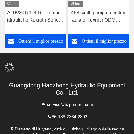
Video
Video
A10VSO71DFR1 Pompe
K68 sigilli pompa a pistoni
idrauliche Rexroth Serie
radiale Rexroth ODM
31 Pompa a pistoni
A10VSO71DFR1/31R-
Rexroth
VPA42K01
Ottieni il miglior prezzo
Ottieni il miglior prezzo
Guangdong Haozheng Hydraulic Equipment
Co., Ltd.
service@hzpumpru.com
86-188-2364-2802
Distretto di Huiyang, città di Huizhou, villaggio della regina