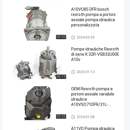
A10VO85 DFR bosch
rexroth pompa a pistoni
assiale pompa idraulica
personalizzata
Pompe idrauliche Rexroth
00:50
2024-03-29
Pompe idrauliche Rexroth
di serie K 32R-VSB32U00E
A10v
Pompe idrauliche Rexroth
2025-01-13
00:19
OEM Rexroth pompa a
pistoni assiale variabile
idraulica
A10VSO71DFR/31L-
PPA12N00
Pompe idrauliche Rexroth
00:25
2024-01-08
A11VO Pompa idraulica