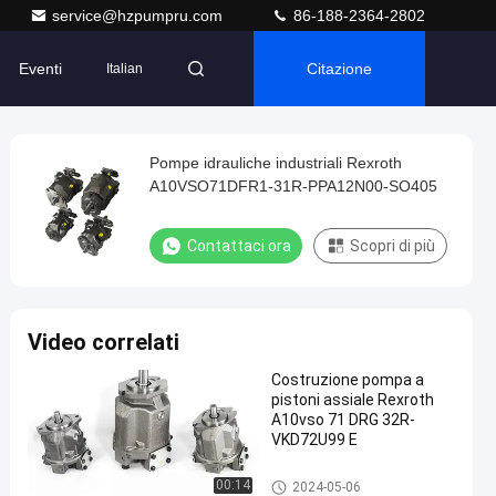
service@hzpumpru.com
86-188-2364-2802
Eventi
Citazione
Italian
Pompe idrauliche industriali Rexroth
A10VSO71DFR1-31R-PPA12N00-SO405
Contattaci ora
Scopri di più
Video correlati
Costruzione pompa a
pistoni assiale Rexroth
A10vso 71 DRG 32R-
VKD72U99 E
Pompe idrauliche Rexroth
00:14
2024-05-06