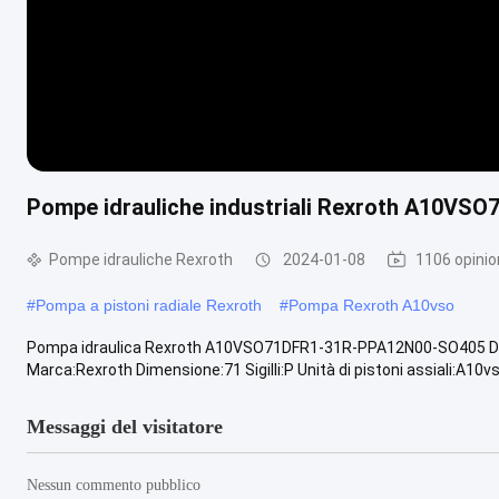
Pompe idrauliche industriali Rexroth A10V
Pompe idrauliche Rexroth
2024-01-08
1106 opinio
#
Pompa a pistoni radiale Rexroth
#
Pompa Rexroth A10vso
Pompa idraulica Rexroth A10VSO71DFR1-31R-PPA12N00-SO405 Desc
Marca:Rexroth Dimensione:71 Sigilli:P Unità di pistoni assiali:A10vs
Messaggi del visitatore
Nessun commento pubblico