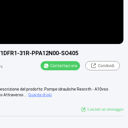
SO71DFR1-31R-PPA12N00-SO405
Contattaci ora
Condividi
ni
rizione del prodotto: Pompe idrauliche Rexroth - A10vso
o Attraverso ...
Guarda di più
Lasciate un messaggio