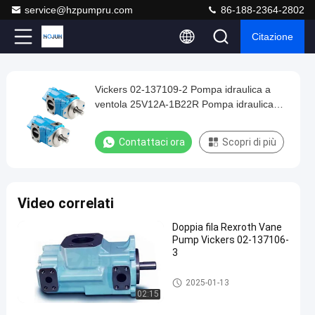
service@hzpumpru.com
86-188-2364-2802
Citazione
Play
Vickers 02-137109-2 Pompa idraulica a
Vickers
Video
ventola 25V12A-1B22R Pompa idraulica
02-
elettrica
137109-
Contattaci ora
Scopri di più
2
Pompa
idraulica
Video correlati
a
Doppia fila Rexroth Vane
ventola
Pump Vickers 02-137106-
25V12A-
3
1B22R
Pompa idraulica a palette
2025-01-13
Pompa
02:15
idraulica