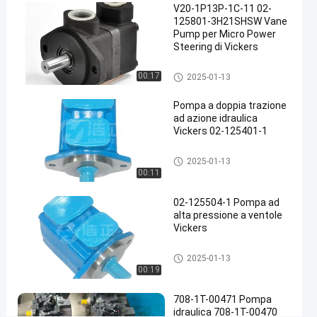
V20-1P13P-1C-11 02-
elettrica
125801-3H21SHSW Vane
Pump per Micro Power
Contattaci
Steering di Vickers
Pompa
2025-
2068
ora
idraulica a
01-13
opinioni
palette
Condividi
Pompa idraulica a palette
00:17
2025-01-13
#
Pompa a doppia trazione
Pompa
ad azione idraulica
Vickers 02-125401-1
Vickers
Vane
Pompa idraulica a palette
#
2025-01-13
00:11
Pompa
Parker
02-125504-1 Pompa ad
Vane
alta pressione a ventole
#
Vickers
Pompa
Pompa idraulica a palette
idraulica
2025-01-13
00:19
a
doppia
708-1T-00471 Pompa
valvola
idraulica 708-1T-00470