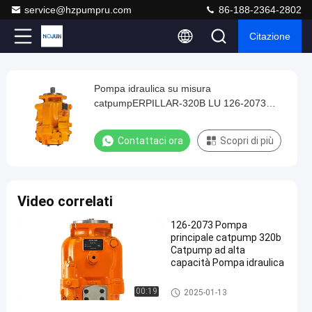
service@hzpumpru.com
86-188-2364-2802
Citazione
Play
Pompa idraulica su misura
Pompa
Video
catpumpERPILLAR-320B LU 126-2073
idraulica
Catpump Pump Parts Repair
su
Contattaci ora
Scopri di più
misura
catpumpERPILLAR-
320B
Video correlati
LU
126-2073 Pompa
126-
principale catpump 320b
2073
Catpump ad alta
capacità Pompa idraulica
Catpump
Pump
pompe idrauliche
00:19
2025-01-13
Parts