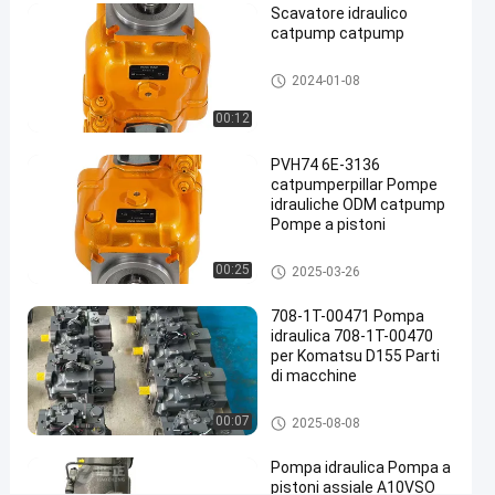
Scavatore idraulico
Repair
catpump catpump
Contattaci
pompe idrauliche
2024-
42
2024-01-08
pompe
ora
idrauliche
01-08
opinioni
Condividi
00:12
#
PVH74 6E-3136
pompe a
catpumperpillar Pompe
idrauliche ODM catpump
catapulta
Pompe a pistoni
pompe a
pressione
pompe idrauliche
00:25
2025-03-26
#
Catpump
708-1T-00471 Pompa
Pompa
idraulica 708-1T-00470
per Komatsu D155 Parti
idraulica
di macchine
#
kit di
pompa idraulica a pistoni
00:07
2025-08-08
riparazione
della
Pompa idraulica Pompa a
pompa
pistoni assiale A10VSO