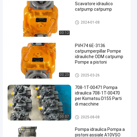
Scavatore idraulico
catpump
catpump catpump
Contattaci
pompe idrauliche
2024-
42
2024-01-08
pompe
ora
idrauliche
01-08
opinioni
Condividi
00:12
#
PVH74 6E-3136
pompe a
catpumperpillar Pompe
idrauliche ODM catpump
catapulta
Pompe a pistoni
pompe a
pressione
pompe idrauliche
00:25
2025-03-26
#
Catpump
708-1T-00471 Pompa
Pompa
idraulica 708-1T-00470
per Komatsu D155 Parti
idraulica
di macchine
#
kit di
pompa idraulica a pistoni
00:07
2025-08-08
riparazione
della
Pompa idraulica Pompa a
pompa
pistoni assiale A10VSO