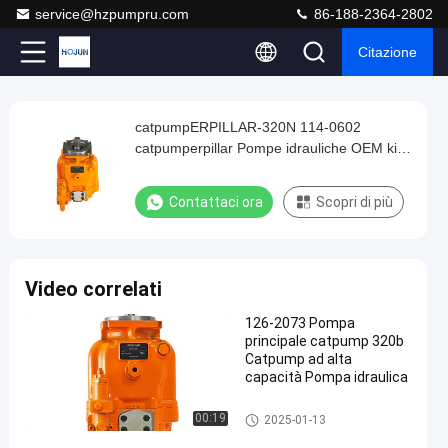
service@hzpumpru.com
86-188-2364-2802
Citazione
Play
catpumpERPILLAR-320N 114-0602
catpumpERPILLAR-
Video
catpumperpillar Pompe idrauliche OEM kit
320N
di riparazione pompe catpump
114-
Contattaci ora
Scopri di più
0602
catpumperpillar
Pompe
Video correlati
idrauliche
126-2073 Pompa
OEM
principale catpump 320b
kit
Catpump ad alta
capacità Pompa idraulica
di
riparazione
pompe idrauliche
00:19
2025-01-13
pompe