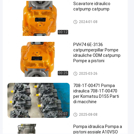
Scavatore idraulico
personalizzata
catpump catpump
Contattaci
pompe idrauliche
2025-
729
2024-01-08
pompe
ora
idrauliche
01-13
opinioni
Condividi
00:12
#
PVH74 6E-3136
pompe a
catpumperpillar Pompe
idrauliche ODM catpump
catapulta
Pompe a pistoni
pompe a
pressione
pompe idrauliche
00:25
2025-03-26
#
Catpump
708-1T-00471 Pompa
Pompa
idraulica 708-1T-00470
per Komatsu D155 Parti
idraulica
di macchine
#
kit di
pompa idraulica a pistoni
00:07
2025-08-08
riparazione
della
Pompa idraulica Pompa a
pompa
pistoni assiale A10VSO