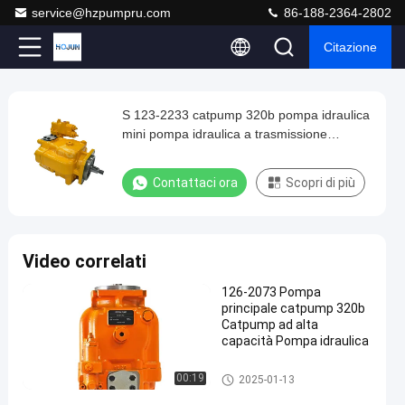
service@hzpumpru.com
86-188-2364-2802
Citazione
Play
S 123-2233 catpump 320b pompa idraulica
S
Video
mini pompa idraulica a trasmissione
123-
personalizzata
2233
Contattaci ora
Scopri di più
catpump
320b
pompa
Video correlati
idraulica
126-2073 Pompa
mini
principale catpump 320b
pompa
Catpump ad alta
capacità Pompa idraulica
idraulica
a
pompe idrauliche
00:19
2025-01-13
trasmissione