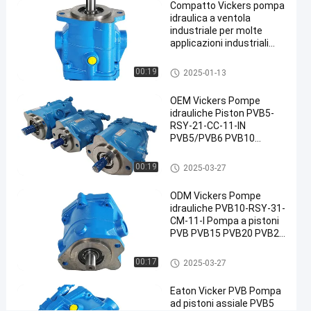
Compatto Vickers pompa
idraulici
idraulica a ventola
Vickers
industriale per molte
#
applicazioni industriali
Pompa
pompe
idraulica
Pompe idrauliche Vickers
00:19
2025-01-13
Vickers
#
OEM Vickers Pompe
idrauliche Piston PVB5-
Pompa
RSY-21-CC-11-IN
PVB
PVB5/PVB6 PVB10
Vickers
PVB15 PVB20/PVB29
PVB45 Per il produttore di
V
Pompe idrauliche Vickers
00:19
2025-03-27
pompe idrauliche
i
c
ODM Vickers Pompe
k
idrauliche PVB10-RSY-31-
e
CM-11-I Pompa a pistoni
PVB PVB15 PVB20 PVB29
r
PVB45 PVB90 Serie
s
Pompa a pistoni ad alta
Pompe idrauliche Vickers
8
00:17
2025-03-27
pressione
5
PVB15RSY30CM11
7
Eaton Vicker PVB Pompa
fornitore cinese
ad pistoni assiale PVB5
5