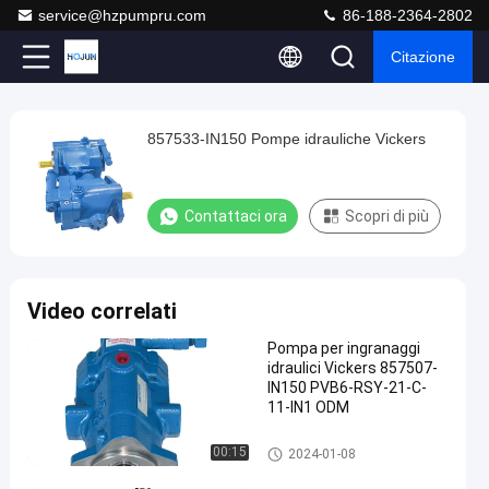
service@hzpumpru.com
86-188-2364-2802
Citazione
Play
857533-IN150 Pompe idrauliche Vickers
857533-
Video
IN150
Pompe
Contattaci ora
Scopri di più
idrauliche
Vickers
Contattaci
Video correlati
Pompe
2025-
729
ora
idrauliche
01-13
opinioni
Pompa per ingranaggi
Vickers
Condividi
idraulici Vickers 857507-
IN150 PVB6-RSY-21-C-
#
11-IN1 ODM
Pompa
a
Pompe idrauliche Vickers
00:15
2024-01-08
pistoni