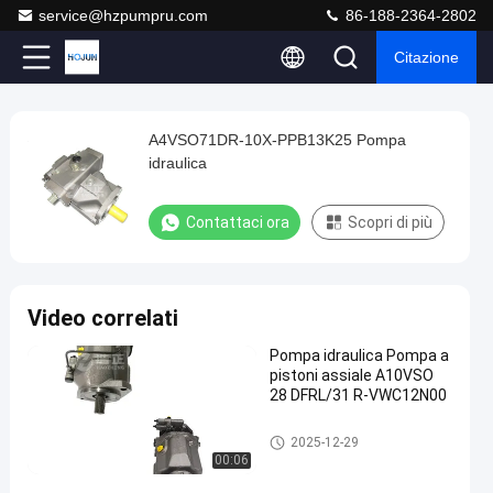
service@hzpumpru.com
86-188-2364-2802
Citazione
Play
A4VSO71DR-10X-PPB13K25 Pompa
A4VSO71DR-
Video
idraulica
10X-
PPB13K25
Contattaci ora
Scopri di più
Pompa
idraulica
Contattaci
Video correlati
2025-
905
Pompa
ora
idraulica
03-29
opinioni
Pompa idraulica Pompa a
Condividi
pistoni assiale A10VSO
28 DFRL/31 R-VWC12N00
#
Pompa
Pompa idraulica
2025-12-29
idraulica
00:06
del