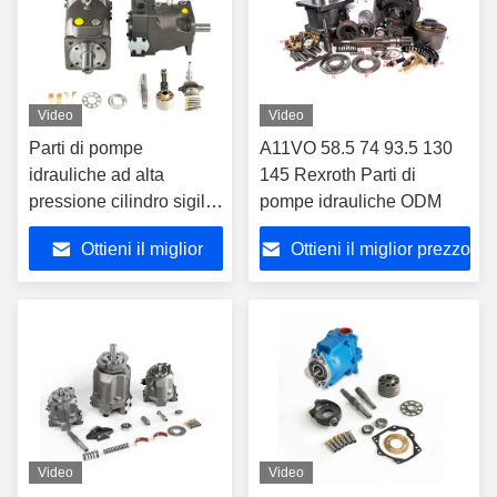
Video
Video
Parti di pompe
A11VO 58.5 74 93.5 130
idrauliche ad alta
145 Rexroth Parti di
pressione cilindro sigillo
pompe idrauliche ODM
idraulico dell'olio Parker
Ottieni il miglior
Ottieni il miglior prezzo
PV16 20 23
prezzo
Video
Video