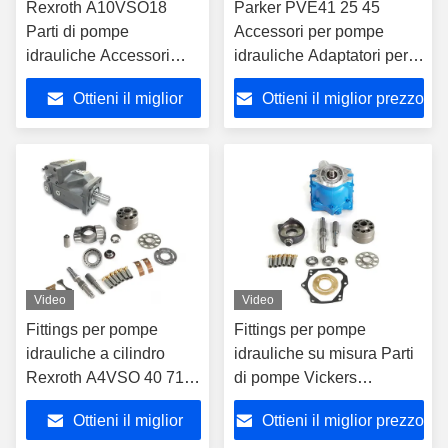
Rexroth A10VSO18
Parker PVE41 25 45
Parti di pompe
Accessori per pompe
idrauliche Accessori
idrauliche Adaptatori per
Alta pressione
pompe idrauliche
Ottieni il miglior
Ottieni il miglior prezzo
prezzo
Video
Video
Fittings per pompe
Fittings per pompe
idrauliche a cilindro
idrauliche su misura Parti
Rexroth A4VSO 40 71
di pompe Vickers
Parti di pompe a pistoni
PVQ10.5 13.8 21.1 25.2
Ottieni il miglior
Ottieni il miglior prezzo
32.9