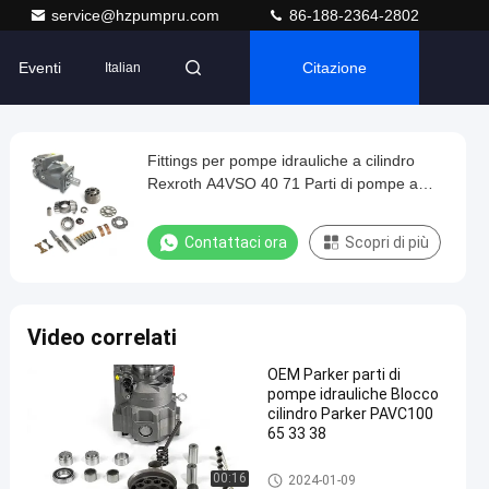
service@hzpumpru.com
86-188-2364-2802
Eventi
Citazione
Italian
Fittings per pompe idrauliche a cilindro
Rexroth A4VSO 40 71 Parti di pompe a
pistoni
Contattaci ora
Scopri di più
Video correlati
OEM Parker parti di
pompe idrauliche Blocco
cilindro Parker PAVC100
65 33 38
Parti della pompa idraulica
00:16
2024-01-09