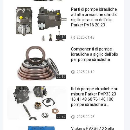
Parti di pompe idrauliche
ad alta pressione cilindro
sigillo idraulico dell'olio
Parker PV16 20 23
Parti della pompa idraulica
00:19
2025-01-13
Componenti di pompe
idrauliche a sigillo dell'olio
per pompe idrauliche
Parti della pompa idraulica
2025-01-13
02:15
Kit di pompe idrauliche su
misura Parker PVP33 23
16 41 48 60 76 140 100
pompe idrauliche a
pistoni fornitore cinese
Parti della pompa idraulica
00:26
2025-03-25
Vickers PVXS67.2 Sello