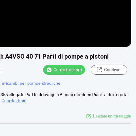
th A4VSO 40 71 Parti di pompe a pistoni
Contattaci ora
Condividi
i
#
ricambi per pompe idrauliche
 allegato Piatto di lavaggio Blocco cilindrico Piastra di ritenuta
Guarda di più
Lasciate un messaggio