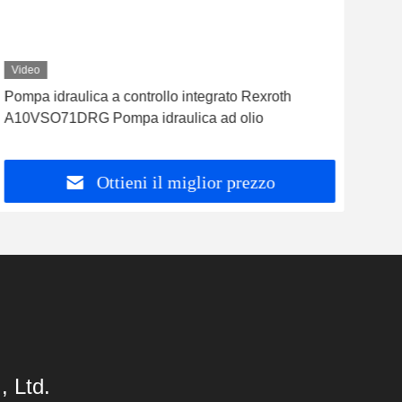
Video
Vid
Pompa idraulica a controllo integrato Rexroth
Rex
A10VSO71DRG Pompa idraulica ad olio
idra
Ottieni il miglior prezzo
 Ltd.