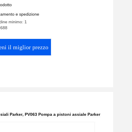
rodotto
gamento e spedizione
rdine minimo: 1
-688
eni il miglior prezzo
iali Parker
,
PV063 Pompa a pistoni assiale Parker