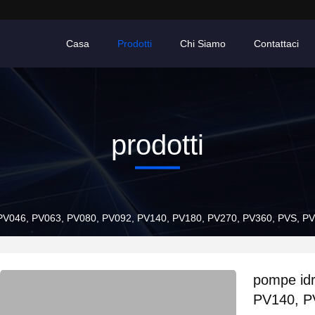
Casa
Prodotti
Chi Siamo
Contattaci
prodotti
 PV046, PV063, PV080, PV092, PV140, PV180, PV270, PV360, PVS, PV
pompe id
PV140, P