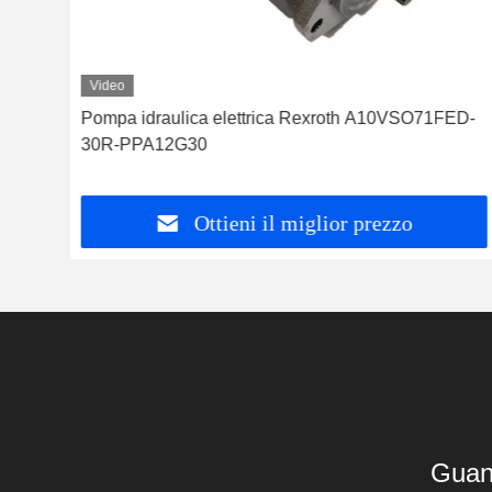
Video
Pompa idraulica elettrica Rexroth A10VSO71FED-
30R-PPA12G30
Ottieni il miglior prezzo
Guan