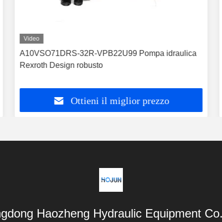
Video
A10VSO71DRS-32R-VPB22U99 Pompa idraulica
Rexroth Design robusto
Ottieni il miglior prezzo
gdong Haozheng Hydraulic Equipment Co.,