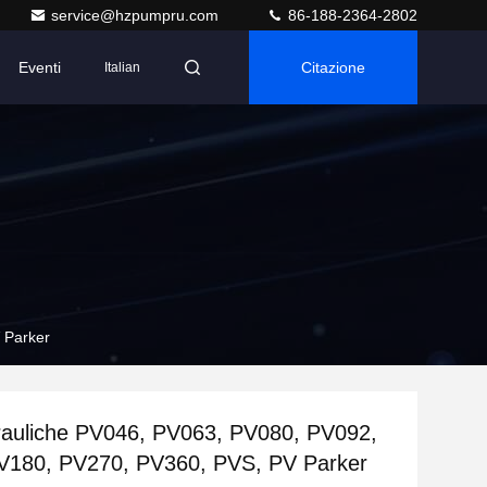
service@hzpumpru.com
86-188-2364-2802
Eventi
Citazione
Italian
 Parker
rauliche PV046, PV063, PV080, PV092,
V180, PV270, PV360, PVS, PV Parker