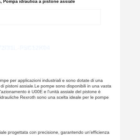
a
,
Pompa idraulica a pistone assiale
D72/31L-PSC12K04
pe per applicazioni industriali e sono dotate di una
di pistoni assiale.Le pompe sono disponibili in una vasta
L'azionamento è U00E e l'unità assiale del pistone è
 idrauliche Rexroth sono una scelta ideale per le pompe
iale progettata con precisione, garantendo un'efficienza