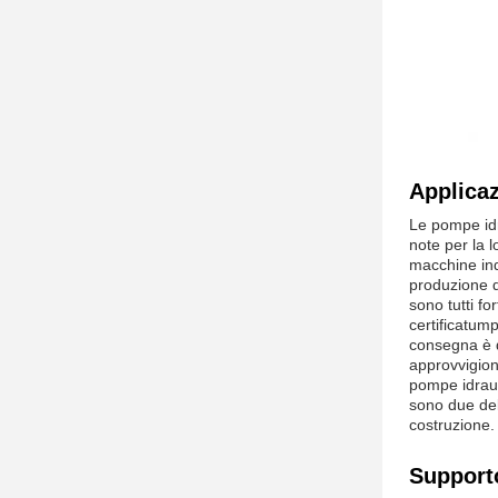
Applica
Le pompe idr
note per la 
macchine ind
produzione d
sono tutti fo
certificatum
consegna è d
approvvigion
pompe idraul
sono due dell
costruzione.
Supporto