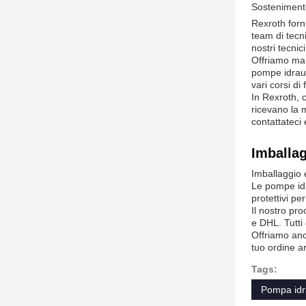
Sostenimento
Rexroth forni
team di tecn
nostri tecni
Offriamo man
pompe idrauli
vari corsi d
In Rexroth, c
ricevano la 
contattateci 
Imballag
Imballaggio 
Le pompe idr
protettivi pe
Il nostro pro
e DHL. Tutti
Offriamo anc
tuo ordine ar
Tags:
Pompa idra