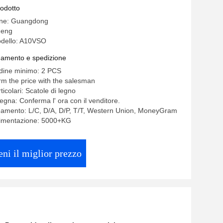
rodotto
gine: Guangdong
heng
dello: A10VSO
gamento e spedizione
rdine minimo: 2 PCS
rm the price with the salesman
ticolari: Scatole di legno
egna: Conferma l' ora con il venditore.
gamento: L/C, D/A, D/P, T/T, Western Union, MoneyGram
alimentazione: 5000+KG
eni il miglior prezzo