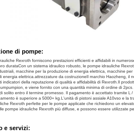
zione di pompe:
auliche Rexroth forniscono prestazioni efficienti e affidabili in numer
loro durataCon un sistema idraulico robusto, le pompe idrauliche Rexrot
ustriali, macchine per la produzione di energia elettrica, macchine per 
i energia elettrica.attrezzature da costruzioneIl marchio Haozheng, il
rti indicatori della reputazione di qualità e affidabilità di Rexroth.Il prod
pumpumpion, e viene fornito con una quantità minima di ordine di 2pcs. I 
i solito entro il termine promesso. Il pagamento è accettato tramite L / 
amento è superiore a 5000+ kg.L'unità di pistoni assiale A10vso e la t
iche Rexroth perfette per le pompe applicate che richiedono un elevato l
e pompe idrauliche Rexroth più diffuse, e possono essere utilizzate per va
 e servizi: