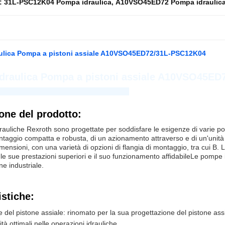
e:
31L-PSC12K04 Pompa idraulica
,
A10VSO45ED72 Pompa idraulic
ulica Pompa a pistoni assiale A10VSO45ED72/31L-PSC12K04
draulica Pompa a pistoni assiale A10VSO45E
aozheng Hydraulic Equipment Co., Ltd.
one del prodotto:
auliche Rexroth sono progettate per soddisfare le esigenze di varie pom
ntaggio compatta e robusta, di un azionamento attraverso e di un'unità 
ensioni, con una varietà di opzioni di flangia di montaggio, tra cui B. 
e sue prestazioni superiori e il suo funzionamento affidabileLe pompe
ne industriale.
istiche:
e del pistone assiale: rinomato per la sua progettazione del pistone ass
lità ottimali nelle operazioni idrauliche.