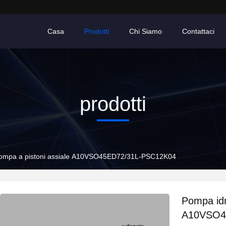
Casa
Prodotti
Chi Siamo
Contattaci
prodotti
Pompa a pistoni assiale A10VSO45ED72/31L-PSC12K04
Pompa idr
A10VSO4