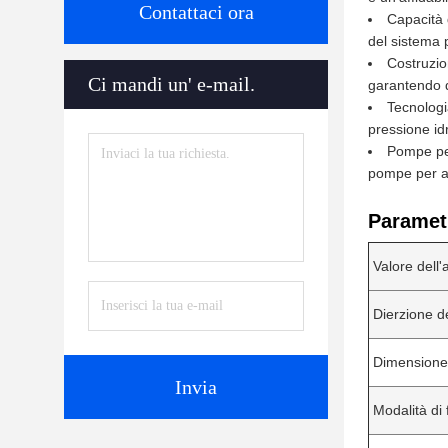
Contattaci ora
Capacità 
del sistema 
Costruzio
Ci mandi un' e-mail.
garantendo d
Tecnologi
pressione id
Pompe per
pompe per ap
Parametr
Valore dell'a
Dierzione d
Dimensione
Invia
Modalità di