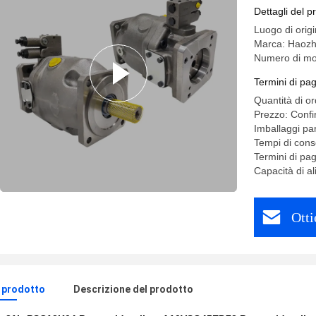
Dettagli del p
Luogo di ori
Marca: Haoz
Numero di mo
Termini di pa
Quantità di o
Prezzo: Confi
Imballaggi par
Tempi di cons
Termini di pa
Capacità di 
Otti
l prodotto
Descrizione del prodotto