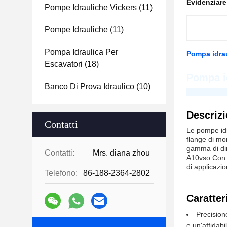
Evidenziar
Pompe Idrauliche Vickers
(11)
Pompe Idrauliche
(11)
Pompa Idraulica Per
Pompa idra
Escavatori
(18)
Pompa i
Banco Di Prova Idraulico
(10)
Guangdong H
Descrizi
Contatti
Le pompe idr
flange di mo
gamma di dim
Contatti:
Mrs. diana zhou
A10vso.Con l
di applicazio
Telefono:
86-188-2364-2802
Caratter
Precision
e un'affidabi