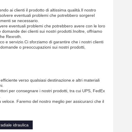
 ai clienti il prodotto di altissima qualità.Il nostro
 risolvere eventuali problemi che potrebbero sorgereI
namenti se necessario.
lvere eventuali problemi che potrebbero avere con le loro
domande dei clienti sui nostri prodotti.Inoltre, offriamo
che Rexroth.
ico e servizio.Ci sforziamo di garantire che i nostri clienti
e domande o preoccupazioni sui nostri prodotti,
iciente verso qualsiasi destinazione.e altri materiali
i.
ettori per consegnare i nostri prodotti, tra cui UPS, FedEx
.
 veloce. Faremo del nostro meglio per assicurarci che il
adiale idraulica