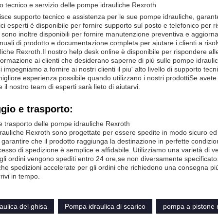
 tecnico e servizio delle pompe idrauliche Rexroth
sce supporto tecnico e assistenza per le sue pompe idrauliche, garantendo
ici esperti è disponibile per fornire supporto sul posto e telefonico per
ci sono inoltre disponibili per fornire manutenzione preventiva e aggior
uali di prodotto e documentazione completa per aiutare i clienti a riso
che Rexroth.Il nostro help desk online è disponibile per rispondere alle 
i formazione ai clienti che desiderano saperne di più sulle pompe idrauli
i impegniamo a fornire ai nostri clienti il piu' alto livello di supporto tecn
migliore esperienza possibile quando utilizzano i nostri prodottiSe avet
e il nostro team di esperti sarà lieto di aiutarvi.
gio e trasporto:
e trasporto delle pompe idrauliche Rexroth
auliche Rexroth sono progettate per essere spedite in modo sicuro ed eff
r garantire che il prodotto raggiunga la destinazione in perfette condizion
cesso di spedizione è semplice e affidabile. Utilizziamo una varietà di v
 gli ordini vengono spediti entro 24 ore,se non diversamente specificato
he spedizioni accelerate per gli ordini che richiedono una consegna più
rivi in tempo.
ulica del ghisa
Pompa idraulica di scarico
pompa a pistone r