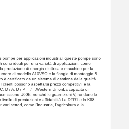
ose pompe per applicazioni industriali.queste pompe sono
h sono ideali per una varietà di applicazioni, come
la produzione di energia elettrica e macchine per la
 numero di modello A10VSO e la flangia di montaggio B
otto è certificato da un sistema di gestione della qualità
clienti possono aspettarsi prezzi competitivi, e la
C, D / A, D / P, T / T,Western UnionLa capacità di
rasmissione U00E, nonché le guarnizioni V, rendono le
ivello di prestazioni e affidabilità.La DFR1 e la K68
ri settori, come l'industria, l'agricoltura e la