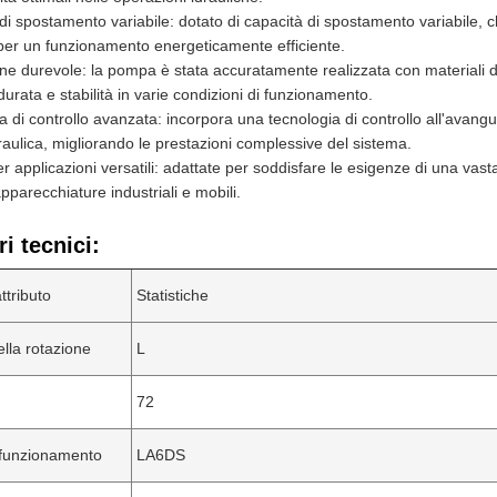
di spostamento variabile: dotato di capacità di spostamento variabile, c
per un funzionamento energeticamente efficiente.
ne durevole: la pompa è stata accuratamente realizzata con materiali di
urata e stabilità in varie condizioni di funzionamento.
a di controllo avanzata: incorpora una tecnologia di controllo all'avangu
raulica, migliorando le prestazioni complessive del sistema.
 applicazioni versatili: adattate per soddisfare le esigenze di una vasta
parecchiature industriali e mobili.
i tecnici:
ttributo
Statistiche
ella rotazione
L
72
 funzionamento
LA6DS