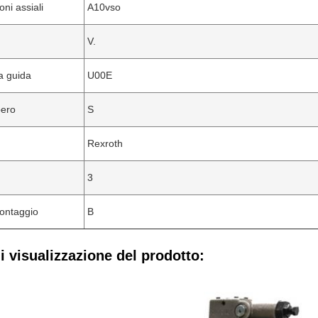
oni assiali
A10vso
V.
la guida
U00E
bero
S
Rexroth
3
ontaggio
B
 visualizzazione del prodotto: