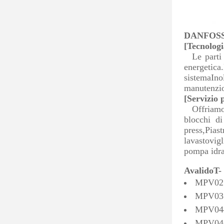
DANFOSS 
[Tecnologi
Le parti
energetica
sistemaIno
manutenzi
[Servizio 
Offriam
blocchi di
press,Pias
lavastovig
pompa idra
A
valido
T
-
MPV02
MPV03
MPV04
MPV04