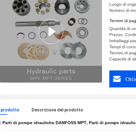
Luogo di ori
Numero di mo
Termini di pa
Quantità di o
Prezzo: Confi
Imballaggi par
Tempi di cons
Termini di pa
Capacità di 
Otti
l prodotto
Descrizione del prodotto
e:
Parti di pompe idrauliche DANFOSS MPT
,
Parti di pompe idraul