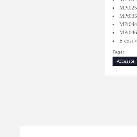
MPt025
MPt035
MPt044
MPt046
E così v
Tags:
Accessori