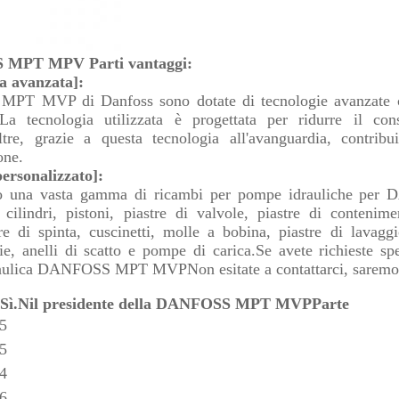
MPT MPV Parti vantaggi:
a avanzata]:
 MPT MVP di Danfoss sono dotate di tecnologie avanzate ch
.La tecnologia utilizzata è progettata per ridurre il co
ltre, grazie a questa tecnologia all'avanguardia, contri
one.
personalizzato]:
o una vasta gamma di ricambi per pompe idrauliche per
 cilindri, pistoni, piastre di valvole, piastre di conteni
tre di spinta, cuscinetti, molle a bobina, piastre di lavaggi
lie, anelli di scatto e pompe di carica.Se avete richieste s
ulica DANFOSS MPT MVPNon esitate a contattarci, saremo se
 Sì.
N
il presidente della DANFOSS MPT MVP
P
arte
5
5
4
6