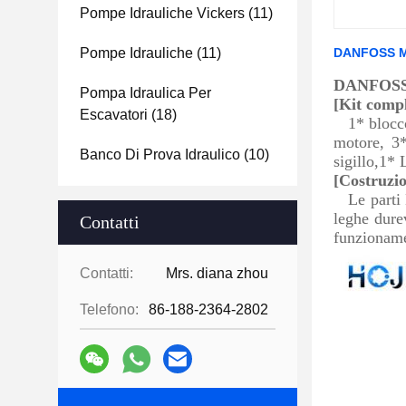
Pompe Idrauliche Vickers
(11)
Pompe Idrauliche
(11)
DANFOSS MP
DANFOSS 
Pompa Idraulica Per
[Kit comp
Escavatori
(18)
1* blocco
motore, 3*
Banco Di Prova Idraulico
(10)
sigillo,1*
[Costruzio
Le parti
leghe durev
Contatti
funzioname
Contatti:
Mrs. diana zhou
Telefono:
86-188-2364-2802