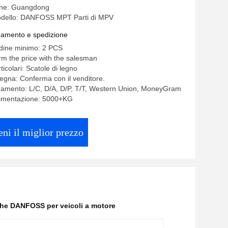
gine: Guangdong
dello: DANFOSS MPT Parti di MPV
gamento e spedizione
rdine minimo: 2 PCS
rm the price with the salesman
ticolari: Scatole di legno
egna: Conferma con il venditore.
gamento: L/C, D/A, D/P, T/T, Western Union, MoneyGram
alimentazione: 5000+KG
eni il miglior prezzo
iche DANFOSS per veicoli a motore