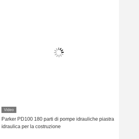
Video
Vid
Parker PD100 180 parti di pompe idrauliche piastra
Vic
idraulica per la costruzione
idra
Part