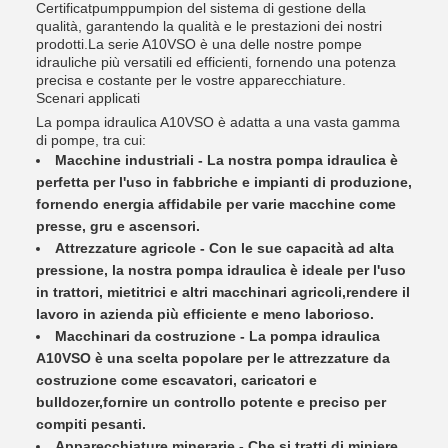
Certificatpumppumpion del sistema di gestione della
qualità, garantendo la qualità e le prestazioni dei nostri
prodotti.La serie A10VSO è una delle nostre pompe
idrauliche più versatili ed efficienti, fornendo una potenza
precisa e costante per le vostre apparecchiature.
Scenari applicati
La pompa idraulica A10VSO è adatta a una vasta gamma
di pompe, tra cui:
Macchine industriali - La nostra pompa idraulica è
perfetta per l'uso in fabbriche e impianti di produzione,
fornendo energia affidabile per varie macchine come
presse, gru e ascensori.
Attrezzature agricole - Con le sue capacità ad alta
pressione, la nostra pompa idraulica è ideale per l'uso
in trattori, mietitrici e altri macchinari agricoli,rendere il
lavoro in azienda più efficiente e meno laborioso.
Macchinari da costruzione - La pompa idraulica
A10VSO è una scelta popolare per le attrezzature da
costruzione come escavatori, caricatori e
bulldozer,fornire un controllo potente e preciso per
compiti pesanti.
Apparecchiature minerarie - Che si tratti di miniere