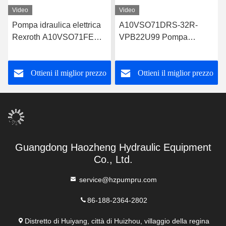
Video
Video
Pompa idraulica elettrica
A10VSO71DRS-32R-
Rexroth A10VSO71FED-
VPB22U99 Pompa
30R-PPA12G30
idraulica Rexroth Design
robusto
Ottieni il miglior prezzo
Ottieni il miglior prezzo
Guangdong Haozheng Hydraulic Equipment
Co., Ltd.
service@hzpumpru.com
86-188-2364-2802
Distretto di Huiyang, città di Huizhou, villaggio della regina