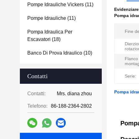
Pompe Idrauliche Vickers
(11)
Evidenziar
Pompa idrau
Pompe Idrauliche
(11)
Fine de
Pompa Idraulica Per
Escavatori
(18)
Dierzio
rotazio
Banco Di Prova Idraulico
(10)
Flanco 
montag
Contatti
Serie:
Pompa idrau
Contatti:
Mrs. diana zhou
Telefono:
86-188-2364-2802
Pompa