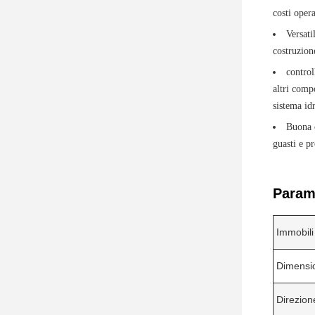
costi oper
Versat
costruzione
contro
altri compo
sistema id
Buona c
guasti e p
Parame
Immobili
Dimensi
Direzion