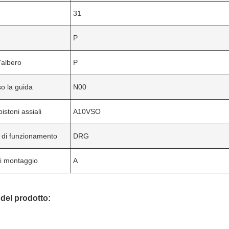
31
P
'albero
P
so la guida
N00
pistoni assiali
A10VSO
 di funzionamento
DRG
i montaggio
A
 del prodotto: