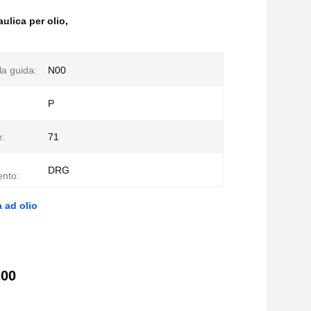
lica per olio
,
la guida:
N00
P
:
71
DRG
nto:
 ad olio
N00