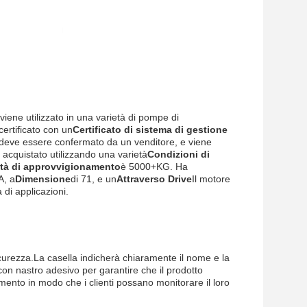
viene utilizzato in una varietà di pompe di
certificato con un
Certificato di sistema di gestione
o deve essere confermato da un venditore, e viene
 acquistato utilizzando una varietà
Condizioni di
tà di approvvigionamento
è 5000+KG. Ha
A, a
Dimensione
di 71, e un
Attraverso Drive
Il motore
 di applicazioni.
curezza.La casella indicherà chiaramente il nome e la
con nastro adesivo per garantire che il prodotto
amento in modo che i clienti possano monitorare il loro