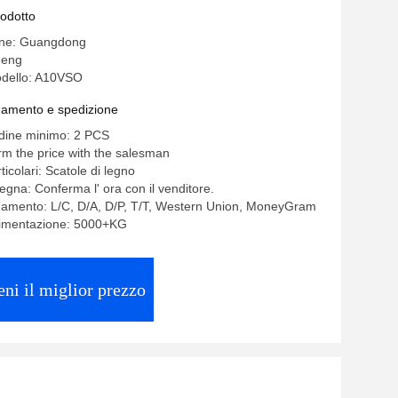
rodotto
gine: Guangdong
heng
dello: A10VSO
gamento e spedizione
rdine minimo: 2 PCS
rm the price with the salesman
ticolari: Scatole di legno
egna: Conferma l' ora con il venditore.
gamento: L/C, D/A, D/P, T/T, Western Union, MoneyGram
alimentazione: 5000+KG
eni il miglior prezzo