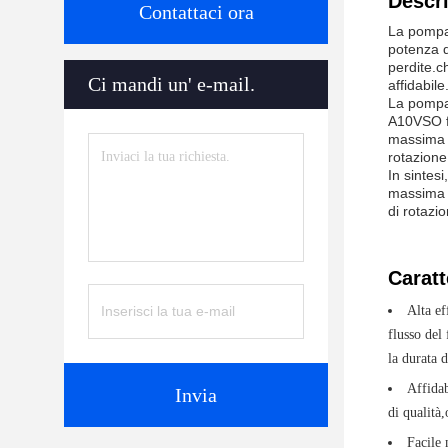
Descri
Contattaci ora
La pompa 
potenza d
perdite.c
Ci mandi un' e-mail.
affidabile
La pompa 
A10VSO fo
massima l
rotazione
In sintesi
massima l
di rotazi
Caratt
Alta e
flusso del
la durata d
Affidab
Invia
di qualità
Facile 