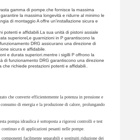
na vasta gamma di pompe.che fornisce la massima
r garantire la massima longevità e ridurre al minimo le
ngia di montaggio A offre un'installazione sicura e
potenti e affidabili.La sua unità di pistoni assiale
ata superioreLe guarnizioni in P garantiscono la
di funzionamento DRG assicurano una direzione di
ione sicura e affidabile.
ni e durata superiori.mentre i sigilli P offrono la
lità di funzionamento DRG garantiscono una direzione
che richiede prestazioni potenti e affidabili..
 che converte efficientemente la potenza in pressione e
 il consumo di energia e la produzione di calore, prolungando
esta pompa idraulica è sottoposta a rigorosi controlli e test
ro continuo e di applicazioni pesanti nelle pompe.
componenti facilmente separabili e sostituiti.riduzione dei