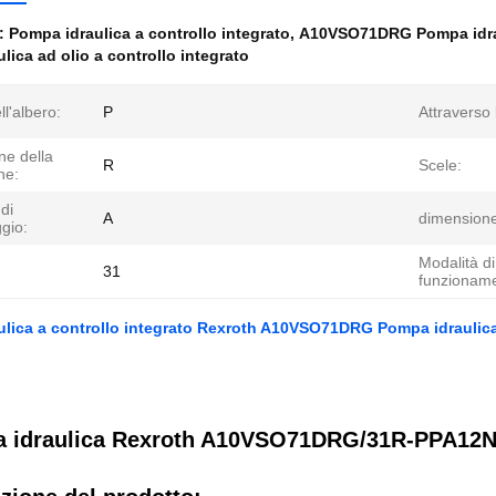
e:
Pompa idraulica a controllo integrato
,
A10VSO71DRG Pompa idrau
lica ad olio a controllo integrato
ll'albero:
P
Attraverso 
ne della
R
Scele:
ne:
di
A
dimensione
gio:
Modalità di
31
funzioname
lica a controllo integrato Rexroth A10VSO71DRG Pompa idraulica
 idraulica Rexroth A10VSO71DRG/31R-PPA12