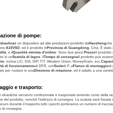
cazione di pompe:
draulica
è un dispositivo ad alte prestazioni prodotto da
Haozheng
che 
one.
A10VSO
, ed è prodotto in
Provincia di Guangdong
, Cina. È stato 
lità
, e il
Quantità minima d'ordine
- Sono due pezzi.
Prezzo
Il prodott
to in un
Scatola di legno
. il
Tempo di consegna
Il prodotto può essere
to
, inclusi L/C, D/A, D/P, T/T, Western Union, MoneyGram, ecc.
Capaci
tà di funzionamento
di DFR, con
Scele
di P, a
Flanco di montaggio
di 
ato per ruotare in una
Direzione di rotazione
, ed è adatto a una varietà
aggio e trasporto:
idrauliche verranno confezionate e trasportate tenendo conto della si
ne del prodotto, nonché l'indirizzo di consegna. La scatola sarà fissata 
icuro durante il trasporto.tutti i pacchi porteranno un numero di tracci
o di consegna.