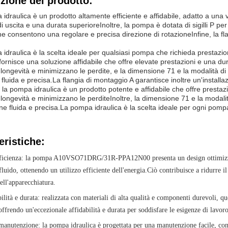
zione del prodotto:
idraulica è un prodotto altamente efficiente e affidabile, adatto a u
i uscita e una durata superioreInoltre, la pompa è dotata di sigilli P pe
he consentono una regolare e precisa direzione di rotazioneInfine, la fla
.
idraulica è la scelta ideale per qualsiasi pompa che richieda prestazioni 
rnisce una soluzione affidabile che offre elevate prestazioni e una dur
ongevità e minimizzano le perdite, e la dimensione 71 e la modalità 
 fluida e precisa.La flangia di montaggio A garantisce inoltre un'installaz
, la pompa idraulica è un prodotto potente e affidabile che offre prestazio
ongevità e minimizzano le perditeInoltre, la dimensione 71 e la moda
one fluida e precisa.La pompa idraulica è la scelta ideale per ogni pompa 
eristiche:
fficienza: la pompa A10VSO71DRG/31R-PPA12N00 presenta un design ottimizzato
 fluido, ottenendo un utilizzo efficiente dell'energia.Ciò contribuisce a ridurre
ell'apparecchiatura.
ilità e durata: realizzata con materiali di alta qualità e componenti durevoli, qu
,offrendo un'eccezionale affidabilità e durata per soddisfare le esigenze di lavo
manutenzione: la pompa idraulica è progettata per una manutenzione facile, con 