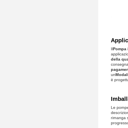
Appli
Il
Pompa i
applicazi
della qua
consegna
pagamen
un
Modali
è progett
Imball
Le pompe 
descrizio
rimanga s
progress