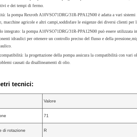
ativi e dei tempi di fermo.
ilità: la pompa Rexroth A10VSO71DRG/31R-PPA12N00 è adatta a vari sistemi idr
, macchine agricole e altri campi,soddisfare le esigenze dei diversi clienti per l
llo integrato: la pompa A10VSO71DRG/31R-PPA12N00 può essere utilizzata in c
nenti idraulici per ottenere un controllo preciso del flusso e della pressione,mig
raulico.
ompatibilità: la progettazione della pompa assicura la compatibilità con vari oli 
roblemi causati da disallineamenti di olio.
tri tecnici:
Valore
one
71
e di rotazione
R