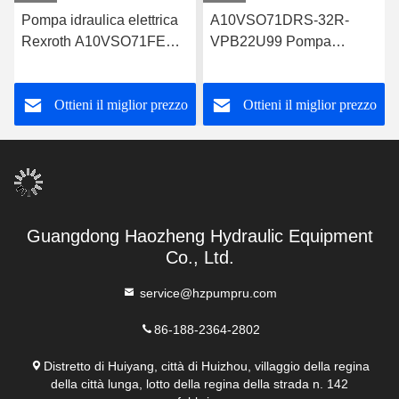
Pompa idraulica elettrica
A10VSO71DRS-32R-
Rexroth A10VSO71FED-
VPB22U99 Pompa
30R-PPA12G30
idraulica Rexroth Design
robusto
Ottieni il miglior prezzo
Ottieni il miglior prezzo
Guangdong Haozheng Hydraulic Equipment
Co., Ltd.
service@hzpumpru.com
86-188-2364-2802
Distretto di Huiyang, città di Huizhou, villaggio della regina
della città lunga, lotto della regina della strada n. 142