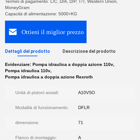
Termini di pagamento: L/C, D/A, D/P, T/T, Western Union,
MoneyGram
Capacità di alimentazione: 5000+KG
Ottieni il miglior prezzo
Dettagli del prodotto
Descrizione del prodotto
Evidenziare:
Pompa idraulica a doppia azione 110v
,
Pompa idraulica 110v
,
Pompa idraulica a doppia azione Rexroth
Unità di pistoni assiali:
A10VSO
Modalità di funzionamento:
DFLR
dimensione:
71
Flanco di montaggio:
A