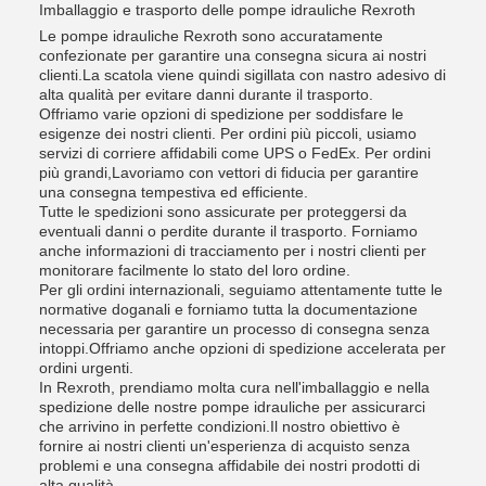
Imballaggio e trasporto delle pompe idrauliche Rexroth
Le pompe idrauliche Rexroth sono accuratamente
confezionate per garantire una consegna sicura ai nostri
clienti.La scatola viene quindi sigillata con nastro adesivo di
alta qualità per evitare danni durante il trasporto.
Offriamo varie opzioni di spedizione per soddisfare le
esigenze dei nostri clienti. Per ordini più piccoli, usiamo
servizi di corriere affidabili come UPS o FedEx. Per ordini
più grandi,Lavoriamo con vettori di fiducia per garantire
una consegna tempestiva ed efficiente.
Tutte le spedizioni sono assicurate per proteggersi da
eventuali danni o perdite durante il trasporto. Forniamo
anche informazioni di tracciamento per i nostri clienti per
monitorare facilmente lo stato del loro ordine.
Per gli ordini internazionali, seguiamo attentamente tutte le
normative doganali e forniamo tutta la documentazione
necessaria per garantire un processo di consegna senza
intoppi.Offriamo anche opzioni di spedizione accelerata per
ordini urgenti.
In Rexroth, prendiamo molta cura nell'imballaggio e nella
spedizione delle nostre pompe idrauliche per assicurarci
che arrivino in perfette condizioni.Il nostro obiettivo è
fornire ai nostri clienti un'esperienza di acquisto senza
problemi e una consegna affidabile dei nostri prodotti di
alta qualità.