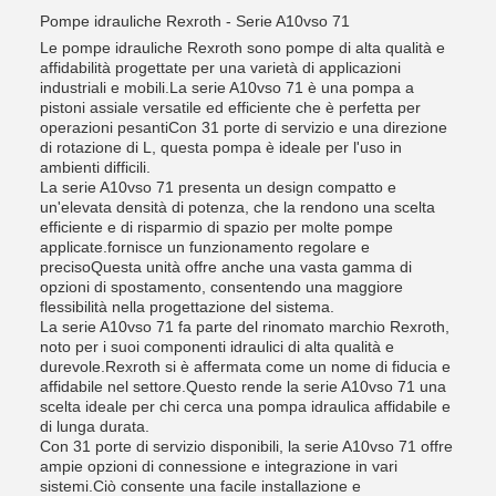
Pompe idrauliche Rexroth - Serie A10vso 71
Le pompe idrauliche Rexroth sono pompe di alta qualità e
affidabilità progettate per una varietà di applicazioni
industriali e mobili.La serie A10vso 71 è una pompa a
pistoni assiale versatile ed efficiente che è perfetta per
operazioni pesantiCon 31 porte di servizio e una direzione
di rotazione di L, questa pompa è ideale per l'uso in
ambienti difficili.
La serie A10vso 71 presenta un design compatto e
un'elevata densità di potenza, che la rendono una scelta
efficiente e di risparmio di spazio per molte pompe
applicate.fornisce un funzionamento regolare e
precisoQuesta unità offre anche una vasta gamma di
opzioni di spostamento, consentendo una maggiore
flessibilità nella progettazione del sistema.
La serie A10vso 71 fa parte del rinomato marchio Rexroth,
noto per i suoi componenti idraulici di alta qualità e
durevole.Rexroth si è affermata come un nome di fiducia e
affidabile nel settore.Questo rende la serie A10vso 71 una
scelta ideale per chi cerca una pompa idraulica affidabile e
di lunga durata.
Con 31 porte di servizio disponibili, la serie A10vso 71 offre
ampie opzioni di connessione e integrazione in vari
sistemi.Ciò consente una facile installazione e