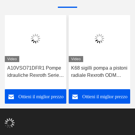
Video
Video
A10VSO71DFR1 Pompe
K68 sigilli pompa a pistoni
idrauliche Rexroth Serie
radiale Rexroth ODM
31 Pompa a pistoni
A10VSO71DFR1/31R-
Rexroth
VPA42K01
Ottieni il miglior prezzo
Ottieni il miglior prezzo