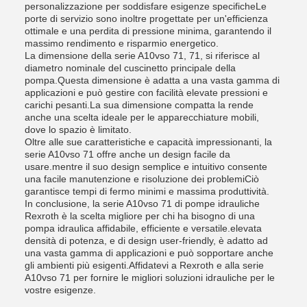
personalizzazione per soddisfare esigenze specificheLe
porte di servizio sono inoltre progettate per un'efficienza
ottimale e una perdita di pressione minima, garantendo il
massimo rendimento e risparmio energetico.
La dimensione della serie A10vso 71, 71, si riferisce al
diametro nominale del cuscinetto principale della
pompa.Questa dimensione è adatta a una vasta gamma di
applicazioni e può gestire con facilità elevate pressioni e
carichi pesanti.La sua dimensione compatta la rende
anche una scelta ideale per le apparecchiature mobili,
dove lo spazio è limitato.
Oltre alle sue caratteristiche e capacità impressionanti, la
serie A10vso 71 offre anche un design facile da
usare.mentre il suo design semplice e intuitivo consente
una facile manutenzione e risoluzione dei problemiCiò
garantisce tempi di fermo minimi e massima produttività.
In conclusione, la serie A10vso 71 di pompe idrauliche
Rexroth è la scelta migliore per chi ha bisogno di una
pompa idraulica affidabile, efficiente e versatile.elevata
densità di potenza, e di design user-friendly, è adatto ad
una vasta gamma di applicazioni e può sopportare anche
gli ambienti più esigenti.Affidatevi a Rexroth e alla serie
A10vso 71 per fornire le migliori soluzioni idrauliche per le
vostre esigenze.