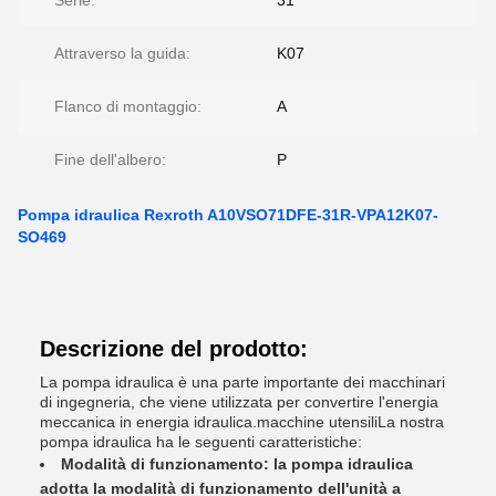
Serie:
31
Attraverso la guida:
K07
Flanco di montaggio:
A
Fine dell'albero:
P
Pompa idraulica Rexroth A10VSO71DFE-31R-VPA12K07-
SO469
Descrizione del prodotto:
La pompa idraulica è una parte importante dei macchinari
di ingegneria, che viene utilizzata per convertire l'energia
meccanica in energia idraulica.macchine utensiliLa nostra
pompa idraulica ha le seguenti caratteristiche:
Modalità di funzionamento: la pompa idraulica
adotta la modalità di funzionamento dell'unità a