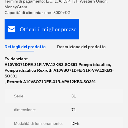
Termini di pagamento: L/C, D/A, D/P, T/T, Western Union,
MoneyGram
Capacità di alimentazione: 5000+KG
Ottieni il miglior prezzo
Dettagli del prodotto
Descrizione del prodotto
Evidenziare:
A10VSO71DFE-31R-VPA12KB3-SO391 Pompa idraulica
,
Pompa idraulica Rexroth A10VSO71DFE-31R-VPA12KB3-
SO391
,
Rexroth A10VSO71DFE-31R-VPA12KB3-SO391
Serie:
31
dimensione:
71
Modalità di funzionamento:
DFE