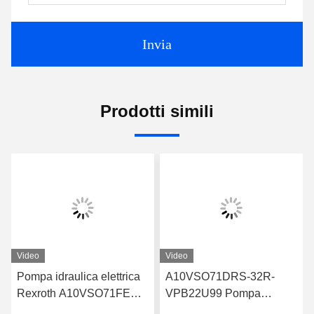
Invia
Prodotti simili
Video
Video
Pompa idraulica elettrica
A10VSO71DRS-32R-
Rexroth A10VSO71FED-
VPB22U99 Pompa
30R-PPA12G30
idraulica Rexroth Design