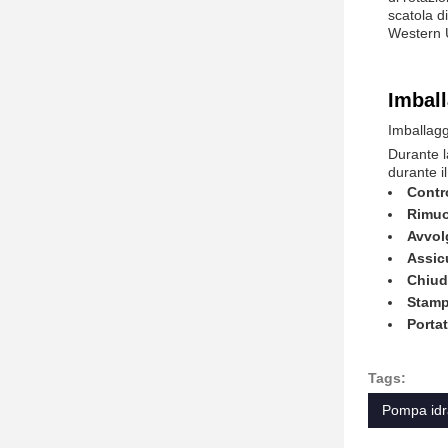
scatola d
Western U
Imball
Imballagg
Durante l
durante il
Contro
Rimuov
Avvol
Assicu
Chiud
Stampa
Portat
Tags:
Pompa idra