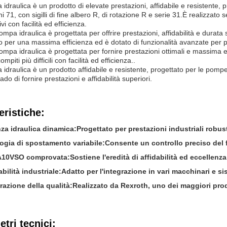
idraulica è un prodotto di elevate prestazioni, affidabile e resistente,
i 71, con sigilli di fine albero R, di rotazione R e serie 31.È realizzato
i con facilità ed efficienza.
pa idraulica è progettata per offrire prestazioni, affidabilità e durata s
o per una massima efficienza ed è dotato di funzionalità avanzate per pr
mpa idraulica è progettata per fornire prestazioni ottimali e massima ef
ompiti più difficili con facilità ed efficienza..
idraulica è un prodotto affidabile e resistente, progettato per le pom
ado di fornire prestazioni e affidabilità superiori.
eristiche:
nza idraulica dinamica:
Progettato per prestazioni industriali robust
ogia di spostamento variabile:
Consente un controllo preciso del f
 A10VSO comprovata:
Sostiene l'eredità di affidabilità ed eccellenz
abilità industriale:
Adatto per l'integrazione in vari macchinari e sis
azione della qualità:
Realizzato da Rexroth, uno dei maggiori produ
tri tecnici: