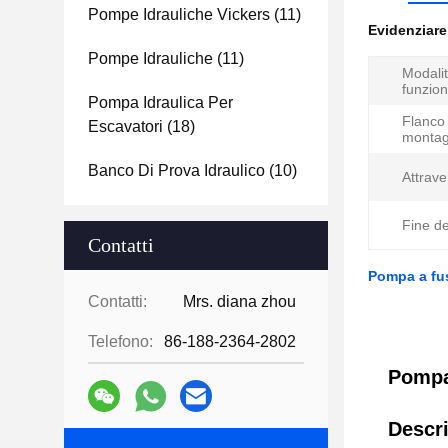
Pompe Idrauliche Vickers
(11)
Evidenziar
Pompe Idrauliche
(11)
Modalit
funzio
Pompa Idraulica Per
Flanco 
Escavatori
(18)
montag
Banco Di Prova Idraulico
(10)
Attrave
Fine de
Contatti
Pompa a fu
Contatti:
Mrs. diana zhou
Telefono:
86-188-2364-2802
Pompa
Descri