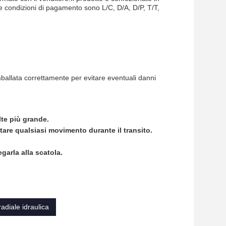
e condizioni di pagamento sono L/C, D/A, D/P, T/T,
ballata correttamente per evitare eventuali danni
lte più grande.
itare qualsiasi movimento durante il transito.
garla alla scatola.
adiale idraulica