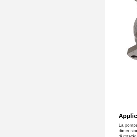
Appli
La pompa
dimension
di rotazi