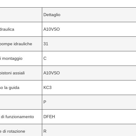
Dettaglio
raulica
A10VSO
 pompe idrauliche
31
i montaggio
C
pistoni assiali
A10VSO
so la guida
KC3
P
 di funzionamento
DFEH
e di rotazione
R