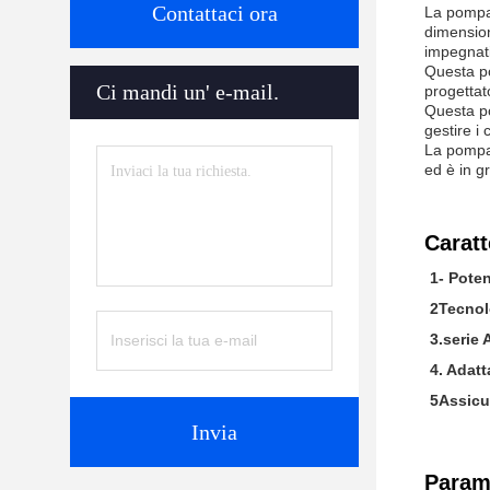
Contattaci ora
La pompa 
dimension
impegnativ
Questa pom
Ci mandi un' e-mail.
progettat
Questa po
gestire i c
La pompa 
ed è in gr
Caratt
1- Pote
2Tecnol
3.serie
4. Adatt
5Assicur
Invia
Parame