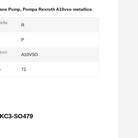
Vane Pump
,
Pompa Rexroth A10vso metallica
ella
R
P
toni
A10VSO
:
71
2KC3-SO479