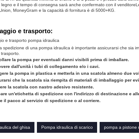
i legno e il tempo di consegna sarà anche confermato con il venditoreL
nion, MoneyGram e la capacità di fornitura è di 5000+KG.
aggio e trasporto:
io e trasporto pompa idraulica
a spedizione di una pompa idraulica è importante assicurarsi che sia im
 trasporto.
llare la pompa per eventuali danni visibili prima di imballare.
ere dall'unità i tubi di collegamento e/o i cavi.
gere la pompa in plastica e metterla in una scatola almeno due vo
rarsi che la scatola sia riempita di materiali di imballaggio per ev
ere la scatola con nastro adesivo resistente.
re un'etichetta di spedizione con l'indirizzo di destinazione e alle
e il pacco al servizio di spedizione o al corriere.
ulica del ghisa
Pompa idraulica di scarico
pompa a pistone r