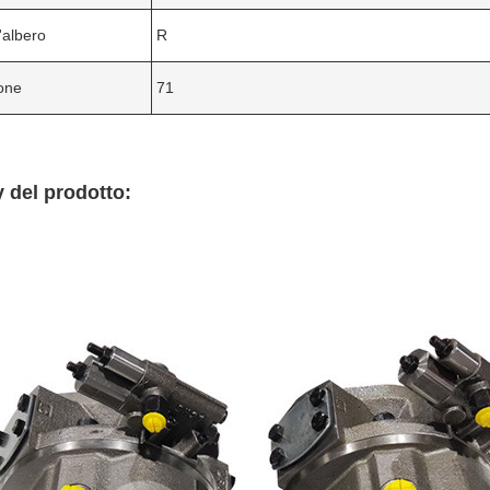
'albero
R
one
71
 del prodotto: