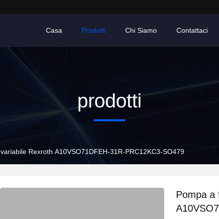
Casa
Prodotti
Chi Siamo
Contattaci
prodotti
ra variabile Rexroth A10VSO71DFEH-31R-PRC12KC3-SO479
Pompa a f
A10VSO7