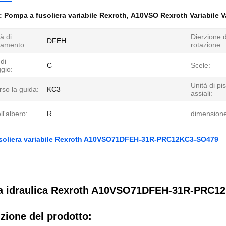
e:
Pompa a fusoliera variabile Rexroth
,
A10VSO Rexroth Variabile 
à di
Dierzione d
DFEH
namento:
rotazione:
di
C
Scele:
gio:
Unità di pis
rso la guida:
KC3
assiali:
ll'albero:
R
dimensione
soliera variabile Rexroth A10VSO71DFEH-31R-PRC12KC3-SO479
 idraulica Rexroth A10VSO71DFEH-31R-PRC1
zione del prodotto: