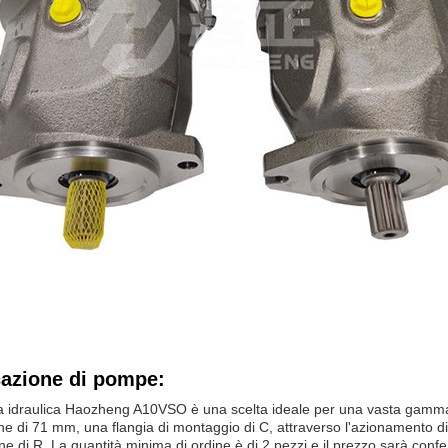
cazione di pompe:
 idraulica Haozheng A10VSO è una scelta ideale per una vasta gamm
e di 71 mm, una flangia di montaggio di C, attraverso l'azionamento d
one di R. La quantità minima di ordine è di 2 pezzi e il prezzo sarà confe