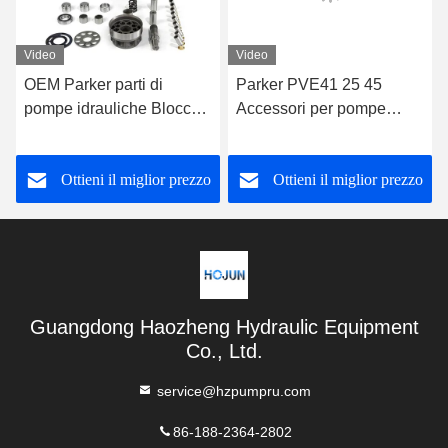
Video
Video
OEM Parker parti di
Parker PVE41 25 45
pompe idrauliche Blocco
Accessori per pompe
cilindro Parker PAVC100
idrauliche Adaptatori per
65 33 38
pompe idrauliche
Ottieni il miglior prezzo
Ottieni il miglior prezzo
Guangdong Haozheng Hydraulic Equipment
Co., Ltd.
service@hzpumpru.com
86-188-2364-2802