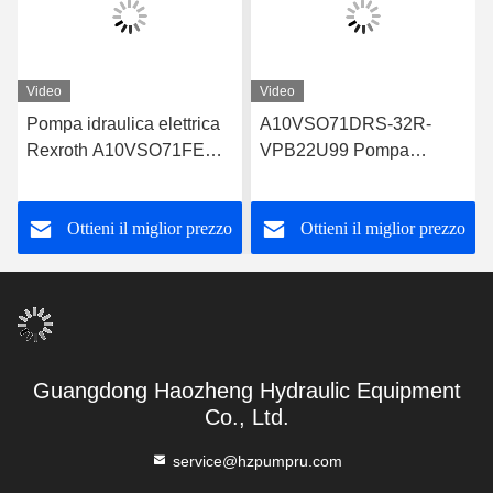
Video
Video
Pompa idraulica elettrica
A10VSO71DRS-32R-
Rexroth A10VSO71FED-
VPB22U99 Pompa
30R-PPA12G30
idraulica Rexroth Design
robusto
Ottieni il miglior prezzo
Ottieni il miglior prezzo
Guangdong Haozheng Hydraulic Equipment
Co., Ltd.
service@hzpumpru.com