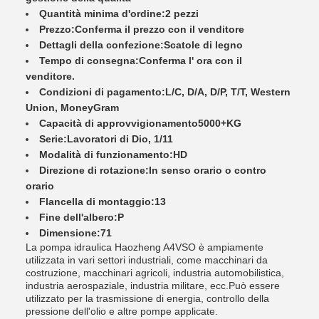
Quantità minima d'ordine:
2 pezzi
Prezzo:
Conferma il prezzo con il venditore
Dettagli della confezione:
Scatole di legno
Tempo di consegna:
Conferma l' ora con il
venditore.
Condizioni di pagamento:
L/C, D/A, D/P, T/T, Western
Union, MoneyGram
Capacità di approvvigionamento
5000+KG
Serie:
Lavoratori di Dio, 1/11
Modalità di funzionamento:
HD
Direzione di rotazione:
In senso orario o contro
orario
Flancella di montaggio:
13
Fine dell'albero:
P
Dimensione:
71
La pompa idraulica Haozheng A4VSO è ampiamente
utilizzata in vari settori industriali, come macchinari da
costruzione, macchinari agricoli, industria automobilistica,
industria aerospaziale, industria militare, ecc.Può essere
utilizzato per la trasmissione di energia, controllo della
pressione dell'olio e altre pompe applicate.