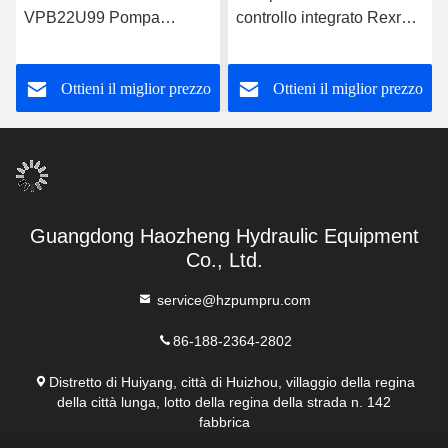
VPB22U99 Pompa
controllo integrato Rexroth
idraulica Rexroth Design
A10VSO71DRG Pompa
robusto
idraulica ad olio
Ottieni il miglior prezzo
Ottieni il miglior prezzo
Guangdong Haozheng Hydraulic Equipment
Co., Ltd.
service@hzpumpru.com
86-188-2364-2802
Distretto di Huiyang, città di Huizhou, villaggio della regina
della città lunga, lotto della regina della strada n. 142
fabbrica