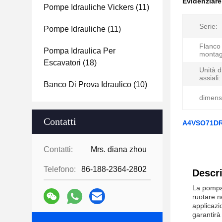
Evidenziar
Pompe Idrauliche Vickers
(11)
Serie:
Pompe Idrauliche
(11)
Flanco 
Pompa Idraulica Per
montag
Escavatori
(18)
Unità d
assiali:
Banco Di Prova Idraulico
(10)
dimens
Contatti
A4VSO71DR-
Contatti:
Mrs. diana zhou
Telefono:
86-188-2364-2802
Descri
La pompa 
ruotare n
applicazi
garantirà 