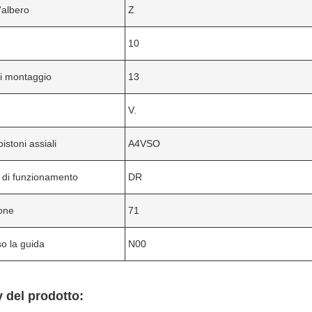
'albero
Z
10
i montaggio
13
V.
pistoni assiali
A4VSO
 di funzionamento
DR
one
71
so la guida
N00
 del prodotto: