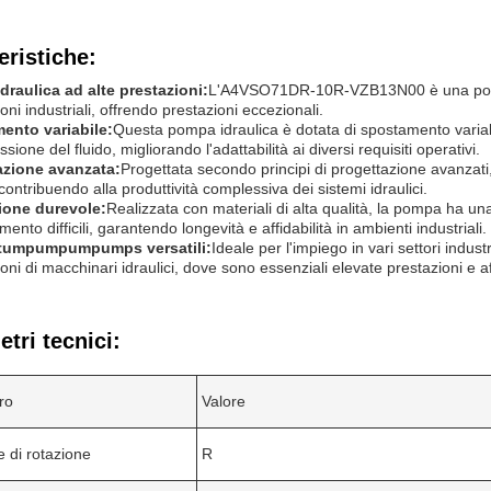
eristiche:
raulica ad alte prestazioni:
L'A4VSO71DR-10R-VZB13N00 è una pompa 
oni industriali, offrendo prestazioni eccezionali.
ento variabile:
Questa pompa idraulica è dotata di spostamento variab
ssione del fluido, migliorando l'adattabilità ai diversi requisiti operativi.
azione avanzata:
Progettata secondo principi di progettazione avanzati
 contribuendo alla produttività complessiva dei sistemi idraulici.
ione durevole:
Realizzata con materiali di alta qualità, la pompa ha una
ento difficili, garantendo longevità e affidabilità in ambienti industriali.
tumpumpumpumps versatili:
Ideale per l'impiego in vari settori industr
oni di macchinari idraulici, dove sono essenziali elevate prestazioni e aff
tri tecnici:
ro
Valore
e di rotazione
R