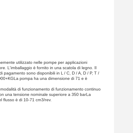
nemente utilizzato nelle pompe per applicazioni
ore. L'imballaggio è fornito in una scatola di legno. Il
pagamento sono disponibili in L / C, D / A, D / P, T /
5000+KGLa pompa ha una dimensione di 71 e è
 modalità di funzionamento di funzionamento continuo
o,con una tensione nominale superiore a 350 barLa
del flusso è di 10-71 cm3/rev.