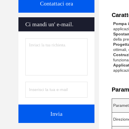
Contattaci ora
Caratt
Ci mandi un' e-mail.
Pompa id
applicazi
Spostam
della pre
Progett
ottimali,
Costruz
funzionam
Applica
applicazi
Parame
Paramet
Invia
Direzion