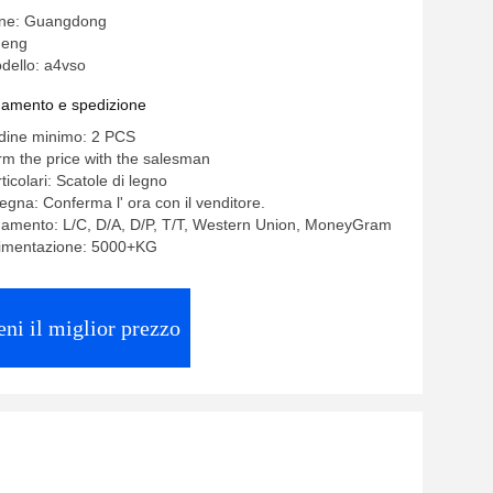
gine: Guangdong
heng
dello: a4vso
gamento e spedizione
rdine minimo: 2 PCS
rm the price with the salesman
ticolari: Scatole di legno
egna: Conferma l' ora con il venditore.
gamento: L/C, D/A, D/P, T/T, Western Union, MoneyGram
alimentazione: 5000+KG
eni il miglior prezzo