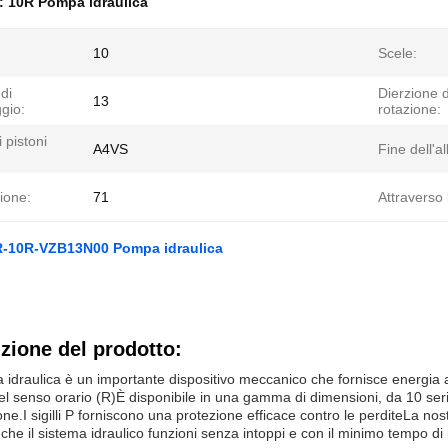
e:
10R Pompa idraulica
10
Scele:
di
Dierzione d
13
gio:
rotazione:
i pistoni
A4VS
Fine dell'a
ione:
71
Attraverso 
10R-VZB13N00 Pompa idraulica
zione del prodotto:
idraulica è un importante dispositivo meccanico che fornisce energia a
el senso orario (R)È disponibile in una gamma di dimensioni, da 10 ser
one.I sigilli P forniscono una protezione efficace contro le perditeLa nost
che il sistema idraulico funzioni senza intoppi e con il minimo tempo di i