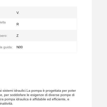
V.
ella
R
lbero:
Z
la guida:
N00
i sistemi idraulici.La pompa è progettata per poter
ie, per soddisfare le esigenze di diverse pompe di
ra pompa idraulica è affidabile ed efficiente, e
nattività.