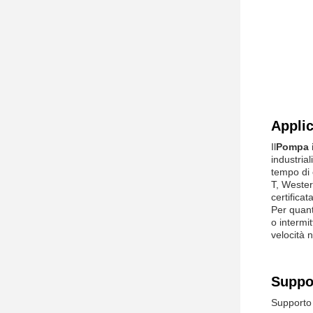
Appli
Il
Pompa 
industrial
tempo di 
T, Weste
certificat
Per quant
o intermi
velocità n
Suppor
Supporto 