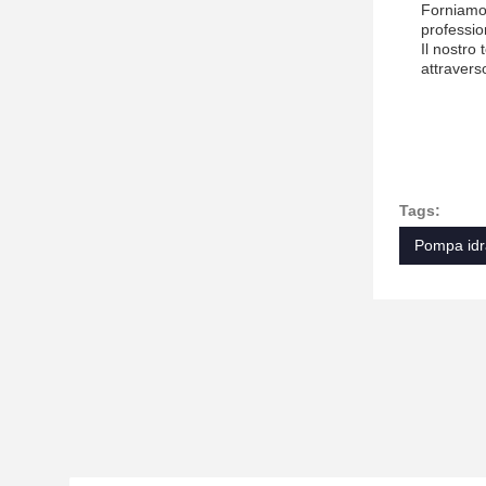
Forniamo 
professio
Il nostro
attravers
Tags:
Pompa idra