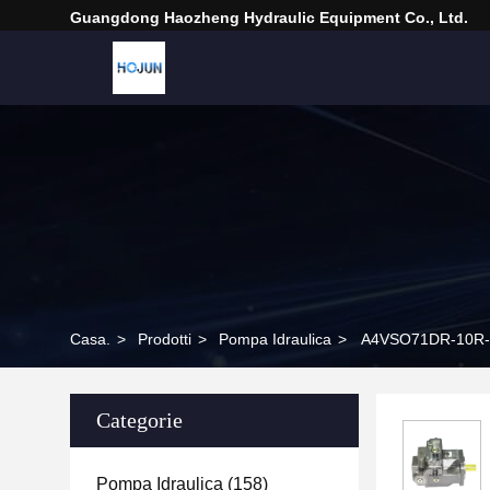
Guangdong Haozheng Hydraulic Equipment Co., Ltd.
Casa.
>
Prodotti
>
Pompa Idraulica
>
A4VSO71DR-10R-V
Categorie
Pompa Idraulica
(158)