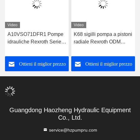
Video
Video
A10VSO71DFR1 Pompe
K68 sigilli pompa a pistoni
idrauliche Rexroth Serie
radiale Rexroth ODM
31 Pompa a pistoni
A10VSO71DFR1/31R-
Rexroth
VPA42K01
Ottieni il miglior prezzo
Ottieni il miglior prezzo
Guangdong Haozheng Hydraulic Equipment
Co., Ltd.
service@hzpumpru.com