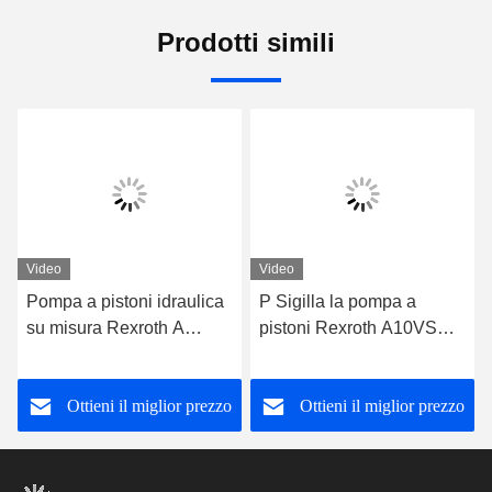
Prodotti simili
Video
Video
Pompa a pistoni idraulica
P Sigilla la pompa a
su misura Rexroth A
pistoni Rexroth A10VSO
A10VSO 71 DFEH/31R-
71 DFEH/31R-
PRA12KD5
PRC12KC3 -SO479
Ottieni il miglior prezzo
Ottieni il miglior prezzo