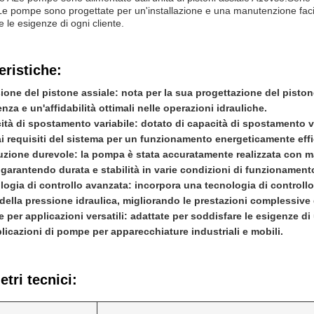
Le pompe sono progettate per un'installazione e una manutenzione facili,
e le esigenze di ogni cliente.
eristiche:
sione del pistone assiale: nota per la sua progettazione del pisto
enza e un'affidabilità ottimali nelle operazioni idrauliche.
ità di spostamento variabile: dotato di capacità di spostamento v
ai requisiti del sistema per un funzionamento energeticamente effi
uzione durevole: la pompa è stata accuratamente realizzata con mat
 garantendo durata e stabilità in varie condizioni di funzionament
logia di controllo avanzata: incorpora una tecnologia di controllo
 della pressione idraulica, migliorando le prestazioni complessive 
per applicazioni versatili: adattate per soddisfare le esigenze di
plicazioni di pompe per apparecchiature industriali e mobili.
tri tecnici: