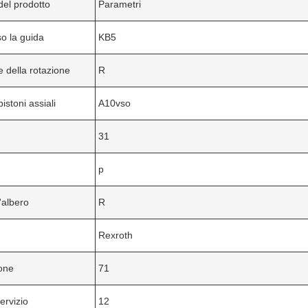
 del prodotto
Parametri
so la guida
KB5
e della rotazione
R
pistoni assiali
A10vso
31
p
'albero
R
Rexroth
one
71
servizio
12