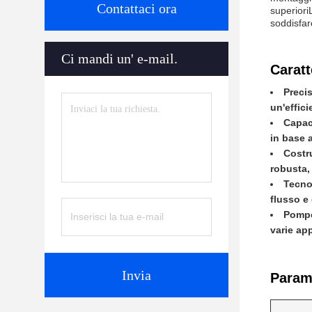
Contattaci ora
superiori
soddisfar
Ci mandi un' e-mail.
Caratt
Preci
un'effici
Capac
in base 
Costr
robusta,
Tecno
flusso e
Pompe 
varie ap
Invia
Parame