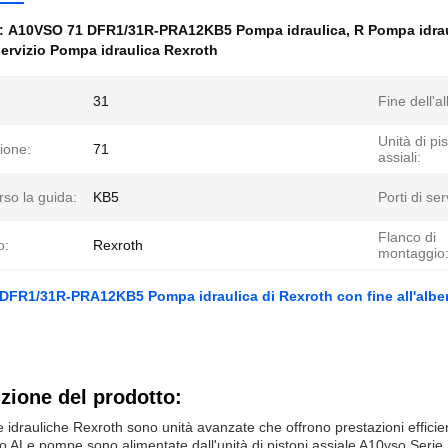
e:
A10VSO 71 DFR1/31R-PRA12KB5 Pompa idraulica
,
R Pompa idrau
 servizio Pompa idraulica Rexroth
31
Fine dell'a
Unità di pis
ione:
71
assiali:
rso la guida:
KB5
Porti di ser
Flanco di
o:
Rexroth
montaggio
FR1/31R-PRA12KB5 Pompa idraulica di Rexroth con fine all'albero
zione del prodotto:
idrauliche Rexroth sono unità avanzate che offrono prestazioni efficient
 ALe pompe sono alimentate dall'unità di pistoni assiale A10vso.Serie U