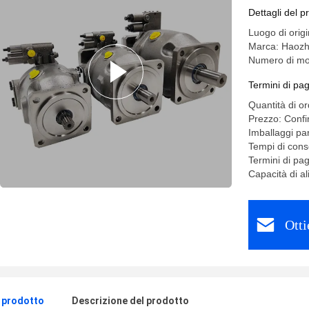
di servizio
Dettagli del p
Luogo di ori
Marca: Haoz
Numero di mo
Termini di pa
Quantità di o
Prezzo: Confi
Imballaggi par
Tempi di cons
Termini di pa
Capacità di 
Otti
l prodotto
Descrizione del prodotto