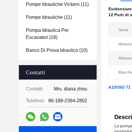
Pompe Idrauliche Vickers
(11)
Evidenziar
12 Porti di
Pompe Idrauliche
(11)
Serie:
Pompa Idraulica Per
Escavatori
(18)
dimens
Banco Di Prova Idraulico
(10)
Attrave
Contatti
Marchi
A10VSO 71 D
Contatti:
Mrs. diana zhou
Telefono:
86-188-2364-2802
Descri
Le pompe 
montaggio