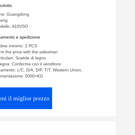
rodotto
gine: Guangdong
heng
dello: A10VSO
gamento e spedizione
rdine minimo: 2 PCS
rm the price with the salesman
ticolari: Scatole di legno
egna: Conferma con il venditore.
gamento: L/C, D/A, D/P, T/T, Western Union,
alimentazione: 5000+KG
eni il miglior prezzo