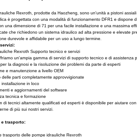
auliche Rexroth, prodotte da Haozheng, sono un'unità a pistoni assiali ad
ica è progettata con una modalità di funzionamento DFR1 e dispone di R 
on una dimensione di 71 per una facile installazione e una massima eff
ate che richiedono un sistema idraulico ad alta pressione e elevate p
one durevole e affidabile per un uso a lungo termine.
servizi:
uliche Rexroth Supporto tecnico e servizi
ffriamo un'ampia gamma di servizi di supporto tecnico e di assistenza pe
per la diagnosi e la risoluzione dei problemi da parte di esperti
ne e manutenzione a livello OEM
o delle parti completamente approvvigionate
 installazione in loco
enti e aggiornamenti del software
za tecnica e formazione
m di tecnici altamente qualificati ed esperti è disponibile per aiutare co
rne di più sui nostri servizi.
 e trasporto:
e trasporto delle pompe idrauliche Rexroth