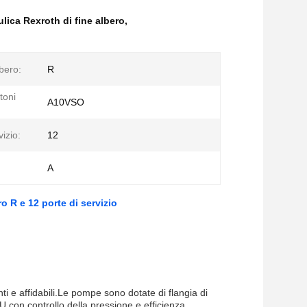
lica Rexroth di fine albero
,
lbero:
R
toni
A10VSO
vizio:
12
A
:
 R e 12 porte di servizio
i e affidabili.Le pompe sono dotate di flangia di
 con controllo della pressione e efficienza