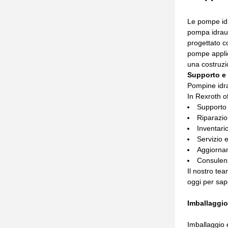
Le pompe idr
pompa idraul
progettato c
pompe applic
una costruzi
Supporto e 
Pompine idra
In Rexroth o
Supporto 
Riparazio
Inventari
Servizio e
Aggiornam
Consulen
Il nostro tea
oggi per sape
Imballaggio
Imballaggio 