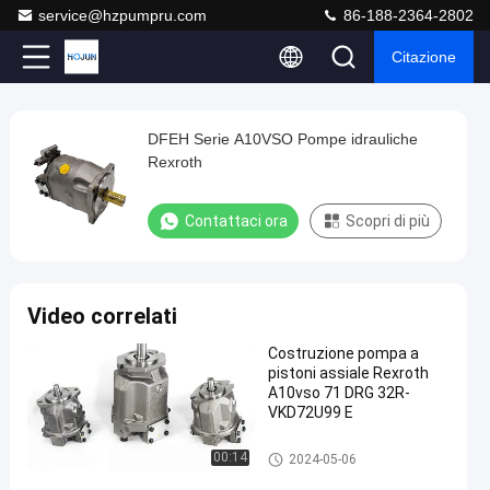
service@hzpumpru.com
86-188-2364-2802
Citazione
Play
DFEH Serie A10VSO Pompe idrauliche
DFEH
Video
Rexroth
Serie
A10VSO
Contattaci ora
Scopri di più
Pompe
idrauliche
Rexroth
Video correlati
Contattaci
Pompe
Costruzione pompa a
2024-
1122
ora
idrauliche
pistoni assiale Rexroth
01-08
opinioni
Rexroth
Condividi
A10vso 71 DRG 32R-
VKD72U99 E
#
Pompa
Pompe idrauliche Rexroth
00:14
2024-05-06
a