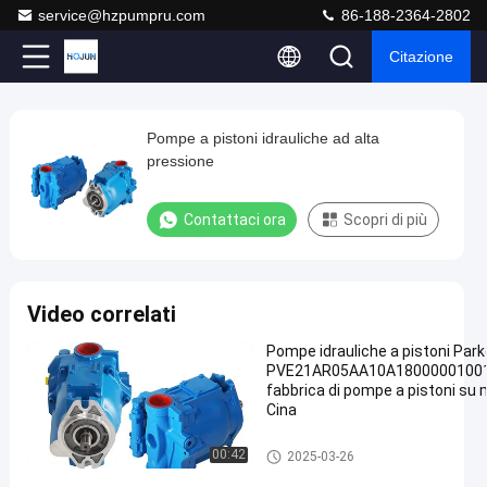
service@hzpumpru.com
86-188-2364-2802
Citazione
Play
Pompe a pistoni idrauliche ad alta
Pompe
Video
pressione
a
pistoni
Contattaci ora
Scopri di più
idrauliche
ad
alta
Video correlati
pressione
Pompe idrauliche a pistoni Park
Contattaci
PVE21AR05AA10A1800000100
Pompe
2025-
729
fabbrica di pompe a pistoni su 
ora
idrauliche
01-13
opinioni
Cina
Parker
Condividi
Pompe idrauliche Parker
#
00:42
2025-03-26
Pompa