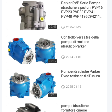
Parker PVP Serie Pompe
a pistoni
idrauliche a pistoni PVP16
variabile
PVP23 PVP33 PVP41
PVP48 PVP4136C9R211
Parker
#
PVP4836C2R210 fabbrica
di pompe ad pistoni
Pompe idrauliche Parker
Pompe
00:45
2025-03-29
idraulici assiali
commerciali
Controllo versatile della
Parker
pompa di motore
#
idraulico Parker
Pompa
a
Pompe idrauliche Parker
2024-01-08
pistoni
00:12
assiale
Pompe idrauliche Parker
Parker
Pvac resistenti all'usura
P
V
Pompe idrauliche Parker
2025-01-13
E
1
02:15
9
A
pompe idrauliche
R
fornitore cinese