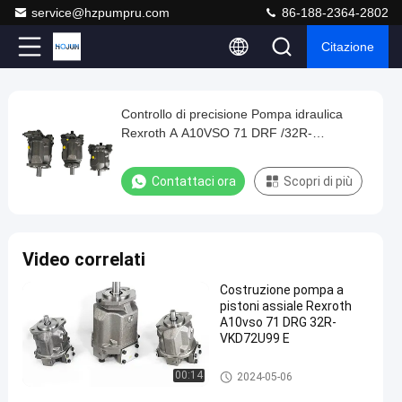
service@hzpumpru.com
86-188-2364-2802
Citazione
Play
Controllo di precisione Pompa idraulica
Controllo
Video
Rexroth A A10VSO 71 DRF /32R-
di
VPB32U99
precisione
Contattaci ora
Scopri di più
Pompa
idraulica
Rexroth
Video correlati
A
Costruzione pompa a
A10VSO
pistoni assiale Rexroth
71
A10vso 71 DRG 32R-
VKD72U99 E
DRF
/32R-
Pompe idrauliche Rexroth
00:14
2024-05-06
VPB32U99