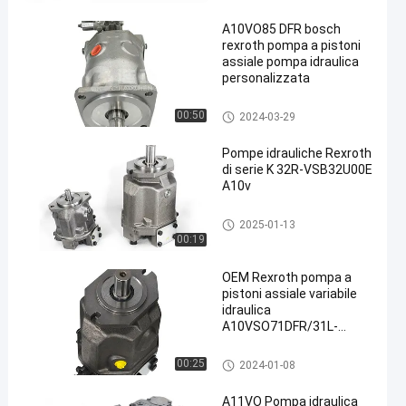
A10VO85 DFR bosch
rexroth pompa a pistoni
assiale pompa idraulica
personalizzata
Pompe idrauliche Rexroth
00:50
2024-03-29
Pompe idrauliche Rexroth
di serie K 32R-VSB32U00E
A10v
Pompe idrauliche Rexroth
2025-01-13
00:19
OEM Rexroth pompa a
pistoni assiale variabile
idraulica
A10VSO71DFR/31L-
PPA12N00
Pompe idrauliche Rexroth
00:25
2024-01-08
A11VO Pompa idraulica