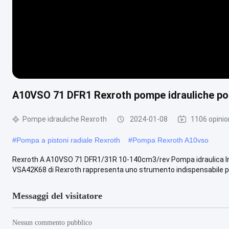
A10VSO 71 DFR1 Rexroth pompe idrauliche pom
Pompe idrauliche Rexroth
2024-01-08
1106 opinio
#
Pompa a pistoni radiale Rexroth
#
Pompa Rexroth A10vso
Rexroth A A10VSO 71 DFR1/31R 10-140cm3/rev Pompa idraulica In
VSA42K68 di Rexroth rappresenta uno strumento indispensabile per 
Messaggi del visitatore
Nessun commento pubblico