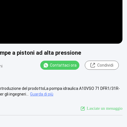
pe a pistoni ad alta pressione
Contattaci ora
Condividi
ni
troduzione del prodottoLa pompa idraulica A10VSO 71 DFR1/31R-
gli ingegneri...
Guarda di più
Lasciate un messaggio