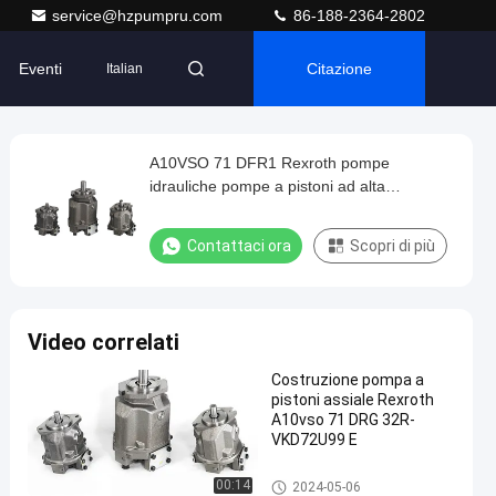
service@hzpumpru.com
86-188-2364-2802
Eventi
Citazione
Italian
A10VSO 71 DFR1 Rexroth pompe
idrauliche pompe a pistoni ad alta
pressione
Contattaci ora
Scopri di più
Video correlati
Costruzione pompa a
pistoni assiale Rexroth
A10vso 71 DRG 32R-
VKD72U99 E
Pompe idrauliche Rexroth
00:14
2024-05-06