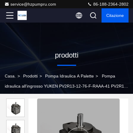
service@hzpumpru.com
86-188-2364-2802
Citazione
prodotti
Casa.
>
Prodotti
>
Pompa Idraulica A Palette
>
Pompa
idraulica all'ingrosso YUKEN PV2R13-12-76-F-RAAA-41 PV2R13-
28-136-F-RAAA-41 PV2R13-14-116-F-RAAA-41 Doppio Vane Pu