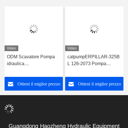
Video
Video
ODM Scavatore Pompa
catpumpERPILLAR-325B
idraulica
L 126-2073 Pompa
catpumpERPILLAR-325B
idraulica in escavatore per
126-2073 catpump
la costruzione
Ottieni il miglior prezzo
Ottieni il miglior prezzo
Scavatore pompa
Guangdong Haozheng Hydraulic Equipment